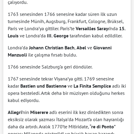
çalıyordu.
1763 senesinden 1766 senesine kadar süren ilk uzun
turnesinde Münih, Augsburg, Frankfurt, Cologne, Brüksel,
Paris ve Londra’ya gittiler. Paris’te
Versailles Sarayı
’nda
15.
Louis
ve Londra’da
III. George
tarafından kabul edildiler.
Londra’da
Johann Christian Bach
,
Abel
ve
Giovanni
Manzuoli
ile çalışma fırsatı buldu.
1766 senesinde Salzburg’a geri döndüler.
1767 senesinde tekrar Viyana’ya gitti. 1769 senesine
kadar
Bastien und Bastienne
ve
La Finita Semplice
adlı iki
opera besteledi. Artık deha bir müzisyen olduğunu herkes
kabul ediyordu.
Allegri
’nin
Miserere
adlı eserini ilk kez dinledikten sonra
eksiksiz olarak yazması İtalya’da Mozart’a olan hayranlığı
daha da artırdı. Aralık 1770’te Mitiridate, “
re di Ponto
”
operası Milanoda gösterildi ve büyük başarı kazandı.