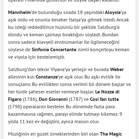
Mannheim
’de bulunduğu sırada 18 yaşındaki
Aloysia
’ya
aşık oldu ve onunla beraber İtalya’ya gitmek istedi. Ancak
bu isteği reddedilince hüzünlü bir şekilde Salzburg’a
döndü ve keman çalmayı bıraktığını söyledi. Bundan
sonra sadece klavyeli enstrümanlar ile ilgileneceğini
söylese de
Sinfonia Concertante
isimli konçertoyu keman
ve viyola için bestelemiştir.
Salzburg’dan tekrar Viyana’ya yerleşir ve burada
Weber
ailesinin kızı
Constanze
’ye aşık olur. Bu aşkı evlilik ile
sonuçlanır. Bu evlilikten sonra verimli bir dönem başlar ve
her türde şaheser eserler vermeye başlar.
Le Nozze di
Figaro
(1786),
Don Giovanni
(1787) ve
Cosi fan tutte
(1790) operalarını besteler. Bu dönemde fazla para
kazanmasına rağmen, parayı elinde tutmayı bilemez. 9
yılda 11 kez ev değiştirir, ayrıca mason olur.
Müziğinin en güzel örneklerinden biri olan
The Magic