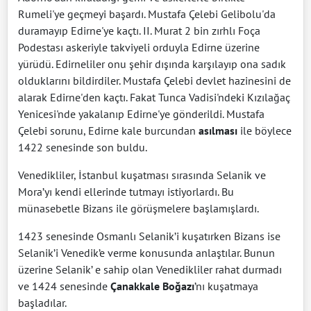
Rumeli'ye geçmeyi başardı. Mustafa Çelebi Gelibolu'da
duramayıp Edirne'ye kaçtı. II. Murat 2 bin zırhlı Foça
Podestası askeriyle takviyeli orduyla Edirne üzerine
yürüdü. Edirneliler onu şehir dışında karşılayıp ona sadık
olduklarını bildirdiler. Mustafa Çelebi devlet hazinesini de
alarak Edirne'den kaçtı. Fakat Tunca Vadisi'ndeki Kızılağaç
Yenicesi'nde yakalanıp Edirne'ye gönderildi. Mustafa
Çelebi sorunu, Edirne kale burcundan
asılması
ile böylece
1422 senesinde son buldu.
Venedikliler, İstanbul kuşatması sırasında Selanik ve
Mora’yı kendi ellerinde tutmayı istiyorlardı. Bu
münasebetle Bizans ile görüşmelere başlamışlardı.
1423 senesinde Osmanlı Selanik’i kuşatırken Bizans ise
Selanik’i Venedik’e verme konusunda anlaştılar. Bunun
üzerine Selanik’ e sahip olan Venedikliler rahat durmadı
ve 1424 senesinde
Çanakkale Boğazı
’nı kuşatmaya
başladılar.