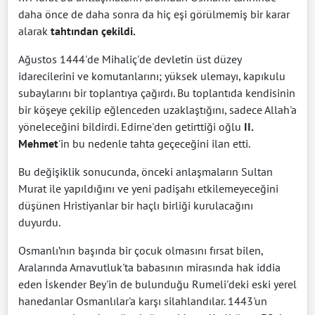
daha önce de daha sonra da hiç eşi görülmemiş bir karar
alarak
tahtından çekildi.
Ağustos 1444'de Mihaliç'de devletin üst düzey
idarecilerini ve komutanlarını; yüksek ulemayı, kapıkulu
subaylarını bir toplantıya çağırdı. Bu toplantıda kendisinin
bir köşeye çekilip eğlenceden uzaklaştığını, sadece Allah'a
yöneleceğini bildirdi. Edirne'den getirttiği oğlu
II.
Mehmet
'in bu nedenle tahta geçeceğini ilan etti.
Bu değişiklik sonucunda, önceki anlaşmaların Sultan
Murat ile yapıldığını ve yeni padişahı etkilemeyeceğini
düşünen Hristiyanlar bir haçlı birliği kurulacağını
duyurdu.
Osmanlı’nın başında bir çocuk olmasını fırsat bilen,
Aralarında Arnavutluk'ta babasının mirasında hak iddia
eden İskender Bey'in de bulunduğu Rumeli'deki eski yerel
hanedanlar Osmanlılar'a karşı silahlandılar. 1443'un