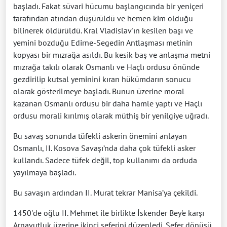
başladı. Fakat süvari hücumu başlangıcında bir yeniçeri
tarafından atından düşürüldü ve hemen kim olduğu
bilinerek öldürüldü. Kral Vladislav'ın kesilen başı ve
yemini bozduğu Edirne-Segedin Antlaşması metinin
kopyası bir mızrağa asıldı. Bu kesik baş ve anlaşma metni
mızrağa takılı olarak Osmanlı ve Haçlı ordusu önünde
gezdirilip kutsal yeminini kıran hükümdarın sonucu
olarak gösterilmeye başladı. Bunun üzerine moral
kazanan Osmanlı ordusu bir daha hamle yaptı ve Haçlı
ordusu morali kırılmış olarak müthiş bir yenilgiye uğradı.
Bu savaş sonunda tüfekli askerin önemini anlayan
Osmanlı, II. Kosova Savaşı’nda daha çok tüfekli asker
kullandı. Sadece tüfek değil, top kullanımı da orduda
yayılmaya başladı.
Bu savaşın ardından II. Murat tekrar Manisa’ya çekildi.
1450'de oğlu II. Mehmet ile birlikte İskender Bey'e karşı
Arnavutluk üzerine ikinci seferini düzenledi. Sefer dönüşü