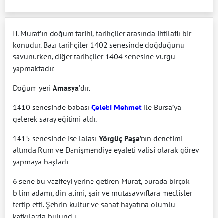
II. Murat’ın doğum tarihi, tarihçiler arasında ihtilaflı bir
konudur. Bazı tarihçiler 1402 senesinde doğduğunu
savunurken, diğer tarihçiler 1404 senesine vurgu
yapmaktadır.
Doğum yeri
Amasya
’dır.
1410 senesinde babası
Çelebi Mehmet
ile Bursa’ya
gelerek saray eğitimi aldı.
1415 senesinde ise lalası
Yörgüç Paşa
’nın denetimi
altında Rum ve Danişmendiye eyaleti valisi olarak görev
yapmaya başladı.
6 sene bu vazifeyi yerine getiren Murat, burada birçok
bilim adamı, din alimi, şair ve mutasavvıflara meclisler
tertip etti. Şehrin kültür ve sanat hayatına olumlu
katkılarda bulundu.