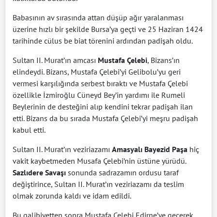
Babasının av sırasında attan düşüp ağır yaralanması
üzerine hızlı bir şekilde Bursa’ya geçti ve 25 Haziran 1424
tarihinde cülus be biat törenini ardından padişah oldu.
Sultan II. Murat’ın amcası
Mustafa Çelebi
, Bizans’ın
elindeydi. Bizans, Mustafa Çelebi’yi Gelibolu’yu geri
vermesi karşılığında serbest bıraktı ve Mustafa Çelebi
özellikle İzmiroğlu Cüneyd Bey’in yardımı ile Rumeli
Beylerinin de desteğini alıp kendini tekrar padişah ilan
etti. Bizans da bu sırada Mustafa Çelebi’yi meşru padişah
kabul etti.
Sultan II. Murat’ın veziriazamı
Amasyalı Bayezid Paşa
hiç
vakit kaybetmeden Musafa Çelebi’nin üstüne yürüdü.
Sazlıdere Savaşı
sonunda sadrazamın ordusu taraf
değiştirince, Sultan II. Murat’ın veziriazamı da teslim
olmak zorunda kaldı ve idam edildi.
Bu galibiyetten sonra Mustafa Çelebi Edirne’ye geçerek