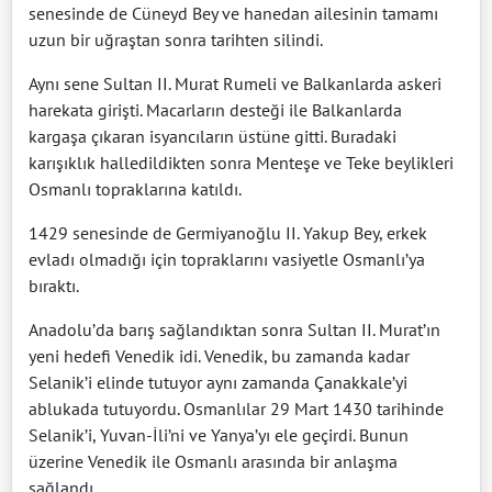
senesinde de Cüneyd Bey ve hanedan ailesinin tamamı
uzun bir uğraştan sonra tarihten silindi.
Aynı sene Sultan II. Murat Rumeli ve Balkanlarda askeri
harekata girişti. Macarların desteği ile Balkanlarda
kargaşa çıkaran isyancıların üstüne gitti. Buradaki
karışıklık halledildikten sonra Menteşe ve Teke beylikleri
Osmanlı topraklarına katıldı.
1429 senesinde de Germiyanoğlu II. Yakup Bey, erkek
evladı olmadığı için topraklarını vasiyetle Osmanlı’ya
bıraktı.
Anadolu’da barış sağlandıktan sonra Sultan II. Murat’ın
yeni hedefi Venedik idi. Venedik, bu zamanda kadar
Selanik’i elinde tutuyor aynı zamanda Çanakkale’yi
ablukada tutuyordu. Osmanlılar 29 Mart 1430 tarihinde
Selanik’i, Yuvan-İli’ni ve Yanya’yı ele geçirdi. Bunun
üzerine Venedik ile Osmanlı arasında bir anlaşma
sağlandı.