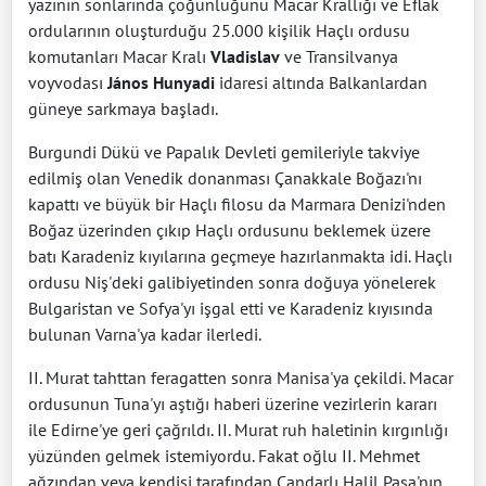
yazının sonlarında çoğunluğunu Macar Krallığı ve Eflak
ordularının oluşturduğu 25.000 kişilik Haçlı ordusu
komutanları Macar Kralı
Vladislav
ve Transilvanya
voyvodası
János Hunyadi
idaresi altında Balkanlardan
güneye sarkmaya başladı.
Burgundi Dükü ve Papalık Devleti gemileriyle takviye
edilmiş olan Venedik donanması Çanakkale Boğazı'nı
kapattı ve büyük bir Haçlı filosu da Marmara Denizi'nden
Boğaz üzerinden çıkıp Haçlı ordusunu beklemek üzere
batı Karadeniz kıyılarına geçmeye hazırlanmakta idi. Haçlı
ordusu Niş'deki galibiyetinden sonra doğuya yönelerek
Bulgaristan ve Sofya'yı işgal etti ve Karadeniz kıyısında
bulunan Varna'ya kadar ilerledi.
II. Murat tahttan feragatten sonra Manisa'ya çekildi. Macar
ordusunun Tuna'yı aştığı haberi üzerine vezirlerin kararı
ile Edirne'ye geri çağrıldı. II. Murat ruh haletinin kırgınlığı
yüzünden gelmek istemiyordu. Fakat oğlu II. Mehmet
ağzından veya kendisi tarafından Çandarlı Halil Paşa'nın