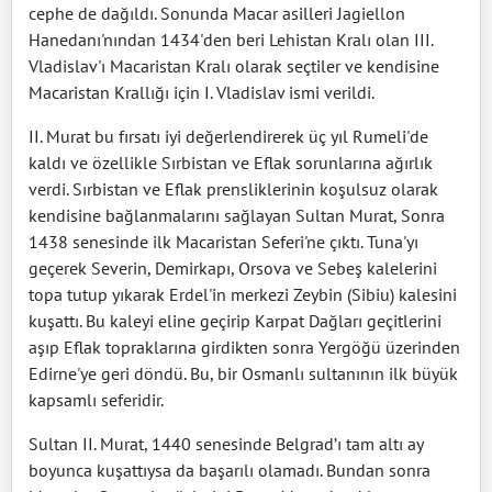
cephe de dağıldı. Sonunda Macar asilleri Jagiellon
Hanedanı'nından 1434'den beri Lehistan Kralı olan III.
Vladislav'ı Macaristan Kralı olarak seçtiler ve kendisine
Macaristan Krallığı için I. Vladislav ismi verildi.
II. Murat bu fırsatı iyi değerlendirerek üç yıl Rumeli'de
kaldı ve özellikle Sırbistan ve Eflak sorunlarına ağırlık
verdi. Sırbistan ve Eflak prensliklerinin koşulsuz olarak
kendisine bağlanmalarını sağlayan Sultan Murat, Sonra
1438 senesinde ilk Macaristan Seferi'ne çıktı. Tuna'yı
geçerek Severin, Demirkapı, Orsova ve Sebeş kalelerini
topa tutup yıkarak Erdel'in merkezi Zeybin (Sibiu) kalesini
kuşattı. Bu kaleyi eline geçirip Karpat Dağları geçitlerini
aşıp Eflak topraklarına girdikten sonra Yergöğü üzerinden
Edirne'ye geri döndü. Bu, bir Osmanlı sultanının ilk büyük
kapsamlı seferidir.
Sultan II. Murat, 1440 senesinde Belgrad’ı tam altı ay
boyunca kuşattıysa da başarılı olamadı. Bundan sonra