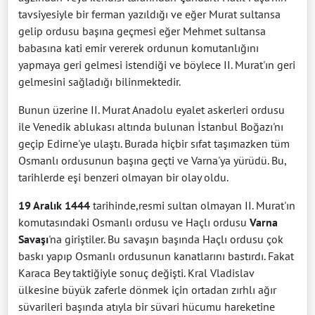
tavsiyesiyle bir ferman yazıldığı ve eğer Murat sultansa
gelip ordusu başına geçmesi eğer Mehmet sultansa
babasına kati emir vererek ordunun komutanlığını
yapmaya geri gelmesi istendiği ve böylece II. Murat'ın geri
gelmesini sağladığı bilinmektedir.
Bunun üzerine II. Murat Anadolu eyalet askerleri ordusu
ile Venedik ablukası altında bulunan İstanbul Boğazı'nı
geçip Edirne'ye ulaştı. Burada hiçbir sıfat taşımazken tüm
Osmanlı ordusunun başına geçti ve Varna'ya yürüdü. Bu,
tarihlerde eşi benzeri olmayan bir olay oldu.
19 Aralık 1444
tarihinde,resmi sultan olmayan II. Murat'ın
komutasındaki Osmanlı ordusu ve Haçlı ordusu
Varna
Savaşı
'na giriştiler. Bu savaşın başında Haçlı ordusu çok
baskı yapıp Osmanlı ordusunun kanatlarını bastırdı. Fakat
Karaca Bey taktiğiyle sonuç değişti. Kral Vladislav
ülkesine büyük zaferle dönmek için ortadan zırhlı ağır
süvarileri başında atıyla bir süvari hücumu hareketine