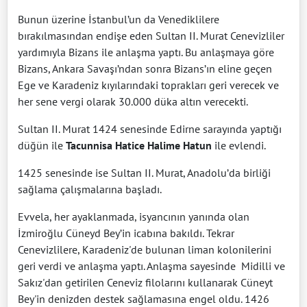
Bunun üzerine İstanbul’un da Venediklilere
bırakılmasından endişe eden Sultan II. Murat Cenevizliler
yardımıyla Bizans ile anlaşma yaptı. Bu anlaşmaya göre
Bizans, Ankara Savaşı’ndan sonra Bizans’ın eline geçen
Ege ve Karadeniz kıyılarındaki toprakları geri verecek ve
her sene vergi olarak 30.000 düka altın verecekti.
Sultan II. Murat 1424 senesinde Edirne sarayında yaptığı
düğün ile
Tacunnisa Hatice Halime Hatun
ile evlendi.
1425 senesinde ise Sultan II. Murat, Anadolu’da birliği
sağlama çalışmalarına başladı.
Evvela, her ayaklanmada, isyancının yanında olan
İzmiroğlu Cüneyd Bey’in icabına bakıldı. Tekrar
Cenevizlilere, Karadeniz'de bulunan liman kolonilerini
geri verdi ve anlaşma yaptı. Anlaşma sayesinde Midilli ve
Sakız'dan getirilen Ceneviz filolarını kullanarak Cüneyt
Bey'in denizden destek sağlamasına engel oldu. 1426