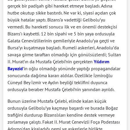
gerçek bir padişah gibi hareket etmeye başladı. Adına
hutbe okutup sikke bastırdı. Ne var ki, siyasi açıdan çok
büyük hatalar yaptı. Bizans’a vadettiği Gelibolu’yu
vermedi. Bu hareketi sonucu ilk ve en önemli destekçisi
Bizans’ı kaybetti. 12 bin sipahi ve 5 bin yaya ordusuyla
Galata Cenevizlilerinin gemileriyle Anadolu’ya geçti ve
Bursa’yı kuşatmaya başladı. Rumeli askerleri, Anadolu’da
savaşa girme taraftarı olmadığı için gönülsüzlerdi; Sultan
II. Murat’ın da Mustafa Çelebi’nin gerçekten
Yıldırım
Bayezid
’in oğlu olmadığı yönünde yaptığı propagandalar
sonucunda dağılma kararı aldılar. Özellikle İzmiroğlu
Cüneyd Bey İzmir ve Aydın beyliği teklifini duyunca
ordusuyla beraber Mustafa Çelebi’nin yanından ayrıldı.
Bunun üzerine Mustafa Çelebi, elinde kalan küçük
ordusuyla Gelibolu’ya kaçmayı başardı ve burada Boğaz
trafiğini durdurup Bizanslıları kendine destek vermeye
zorlamaya çalıştı. Fakat II. Murat Cenevizli Foça Podestası
Adorno'dan kiraladığı gemi ve askerlerle birlikte