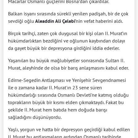
Macarlar Osmanlı güçlerini Bosna’dan çıkardılar.
Balkan isyanı sırasında sürekli yenilen padişah, bir de çok
sevdiği oğlu
Aleaddin Ali Çelebi
’nin vefat haberini aldı.
Birçok tarihçi, zaten çok duygusal bir kişi olan II. Murat’ın
hükümdarlıktan bezdiğini ve oğlunun kaybından dolayı
da gayet büyük bir depresyona girdiğini iddia ederler.
Yaşanılan bu büyük mağlubiyetler sonrasında Sultan II.
Murat, aleyhinde de olsa bir barış anlaşmasını kabul eder.
Edirne-Segedin Antlaşması ve Yenişehir Sevgendnamesi
ile o zamana kadar II. Murat'ın 23 sene süren
hükümdarlığı sırasında Osmanlı Devleti'ne katmış olduğu
toprakların büyük bir kısmı elden çıkmaktaydı. Fakat bu
şekilde II. Murat hem batıda hem doğuda barışı
sağladığını düşünüyordu.
Yaşlı, yorgun ve hatta bir depresyon geçirdiği kabul edilen
II. Murat bu antlaşmaların ardından Osmanlı tarihinde