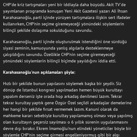
CHP’de kriz tartışmaları yeni bir iddiayla daha büyüdü. Akit TV’de
yayımlanan programda konuşan Yeni Akit Gazetesi yazarı Ali İhsan
Karahasanoğlu, parti içinde yürüyen tartışmalara ilişkin sert ifadeler
kullanırken, CHP’nin seçime giremeyeceği yönündeki söylemlerin
bilinçli şekilde dolaşıma sokulduğunu savundu.
Karahasanoğlu, parti içinde oluşturulmak istendiğini öne sürdüğü
siyasi zeminin, kamuoyunda yanlış algılarla desteklenmeye
çalışıldığını savundu. Özellikle CHP’nin seçime giremeyeceği
yönündeki söylemlerin bilinçli biçimde yayıldığını iddia etti.
Karahasanoğlu'nun açıklamaları şöyle:
Hızlı bir şekilde bunun yapılasını söylemek başka bir şeydir. Siz
dönüp de İstanbul kongresi yapılmadan hemen büyük kurultayı
yapalım derseniz işte orada hop arkadaş denilmesi lazım. Tekrar
tekrar kurultay yaptık gene Özgür Özel seçildi arkadaşlar demelerine
her hangi bir şekilde fırsat vermemek lazım. Kanuni olarak da
mahkeme kararı sebebiyle kurultay yapılamamış olması veya yapılmış
olan kurultayın geçersiz sayılması o 6 yıllık sürenin uygulanmasını
devre dışı bırakır. Ekrem İmamoğlu'nun elindeki yöneticiler böyle bir
söylemle CHP'nin seçime girmesi engelleniyormuş gibi bir algı