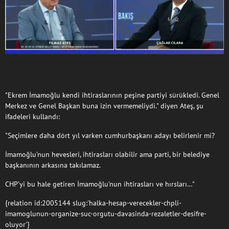
"Ekrem İmamoğlu kendi ihtiraslarının peşine partiyi sürükledi. Genel
Merkez ve Genel Başkan buna izin vermemeliydi." diyen Ateş, şu
ifadeleri kullandı:
"Seçimlere daha dört yıl varken cumhurbaşkanı adayı belirlenir mi?
İmamoğlu’nun hevesleri, ihtirasları olabilir ama parti, bir belediye
başkanının arkasına takılamaz.
CHP’yi bu hale getiren İmamoğlu’nun ihtirasları ve hırsları…"
{relation id:2005144 slug:'halka-hesap-verecekler-chpli-
imamoglunun-organize-suc-orgutu-davasinda-rezaletler-desifre-
oluyor'}