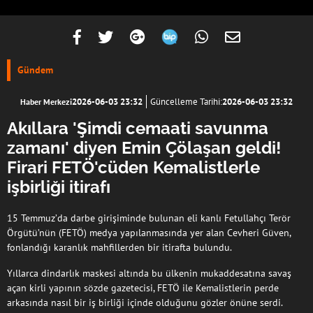
Gündem
2026-06-03 23:32
Güncelleme Tarihi:
2026-06-03 23:32
Haber Merkezi
Akıllara 'Şimdi cemaati savunma
zamanı' diyen Emin Çölaşan geldi!
Firari FETÖ'cüden Kemalistlerle
işbirliği itirafı
15 Temmuz’da darbe girişiminde bulunan eli kanlı Fetullahçı Terör
Örgütü’nün (FETÖ) medya yapılanmasında yer alan Cevheri Güven,
fonlandığı karanlık mahfillerden bir itirafta bulundu.
Yıllarca dindarlık maskesi altında bu ülkenin mukaddesatına savaş
açan kirli yapının sözde gazetecisi, FETÖ ile Kemalistlerin perde
arkasında nasıl bir iş birliği içinde olduğunu gözler önüne serdi.