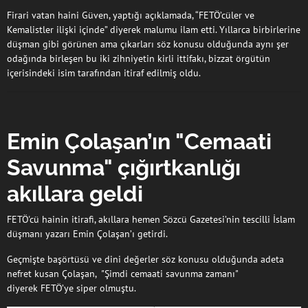
Firari vatan haini Güven, yaptığı açıklamada, “FETÖ’cüler ve
Kemalistler ilişki içinde” diyerek malumu ilam etti. Yıllarca birbirlerine
düşman gibi görünen ama çıkarları söz konusu olduğunda aynı şer
odağında birleşen bu iki zihniyetin kirli ittifakı, bizzat örgütün
içerisindeki isim tarafından itiraf edilmiş oldu.
Emin Çolaşan’ın "Cemaati
Savunma" çığırtkanlığı
akıllara geldi
FETÖ'cü hainin itirafi, akıllara hemen Sözcü Gazetesi’nin tescilli İslam
düşmanı yazarı Emin Çolaşan’ı getirdi.
Geçmişte başörtüsü ve dini değerler söz konusu olduğunda adeta
nefret kusan Çolaşan, "Şimdi cemaati savunma zamanı"
diyerek FETÖ’ye siper olmuştu.