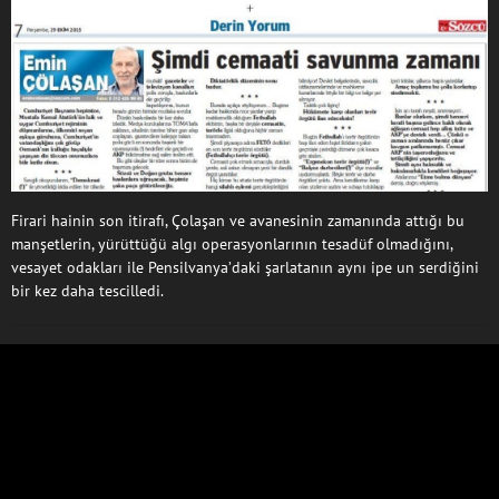
Firari hainin son itirafı, Çolaşan ve avanesinin zamanında attığı bu
manşetlerin, yürüttüğü algı operasyonlarının tesadüf olmadığını,
vesayet odakları ile Pensilvanya’daki şarlatanın aynı ipe un serdiğini
bir kez daha tescilledi.