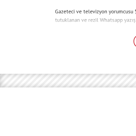
Gazeteci ve televizyon yorumcusu 
tutuklanan ve rezil Whatsapp yazı
Çiçek’in kesin ihraç talebiyle Yükse