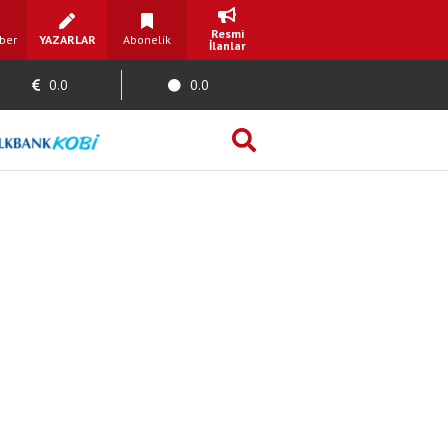
Resmi
ber
YAZARLAR
Abonelik
İlanlar
0.0
0.0