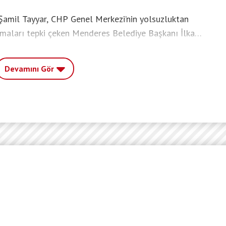
Şamil Tayyar, CHP Genel Merkezi’nin yolsuzluktan
şmaları tepki çeken Menderes Belediye Başkanı İlkay
k Disiplin Kurulu’na sevkini olumlu bulduğunu belirtti.
Devamını Gör