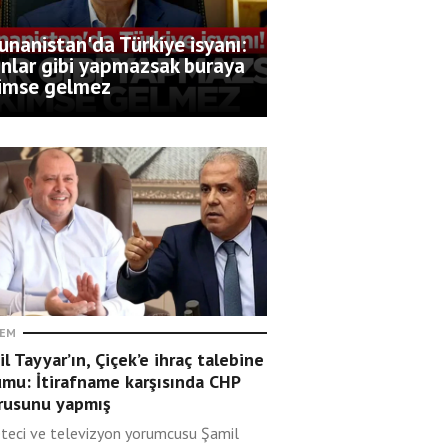
unanistan'da Türkiye isyanı:
nlar gibi yapmazsak buraya
imse gelmez
EM
l Tayyar’ın, Çiçek’e ihraç talebine
umu: İtirafname karşısında CHP
rusunu yapmış
teci ve televizyon yorumcusu Şamil