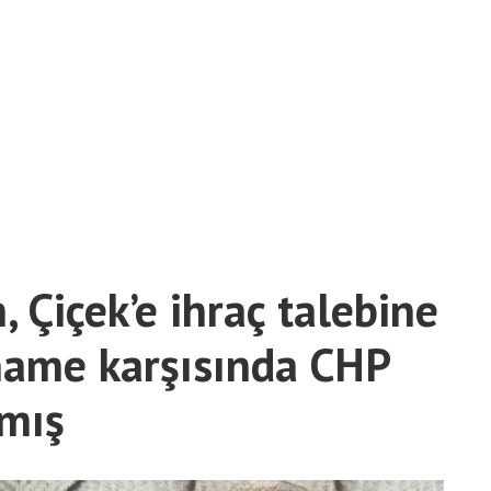
, Çiçek’e ihraç talebine
name karşısında CHP
mış