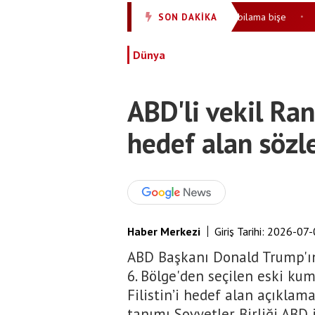
en Trabzonlu teyzeler gülmekten kırıp geçirdi: O ne bilama bişe
Cep
SON DAKİKA
•
Dünya
ABD'li vekil Ran
hedef alan sözl
Haber Merkezi
Giriş Tarihi:
2026-07-
ABD Başkanı Donald Trump'ın
6. Bölge'den seçilen eski ku
Filistin’i hedef alan açıklamal
tanımı Sovyetler Birliği ABD i