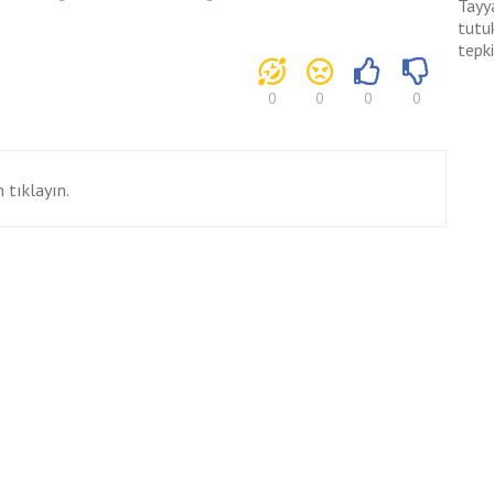
Tayy
tutu
tepk
0
0
0
0
 tıklayın.