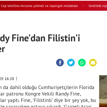
 telefonu hırsızına çelmeli ve süpürgeli müdahale
İzmit'teki rüşvet
•
dy Fine’dan Filistin’i
er
05 16:20
 da dahil olduğu Cumhuriyetçilerin Florida
mar patronu Kongre Vekili Randy Fine,
ar yaptı. Fine, 'Filistinli' diye bir şey yok, bu
le savaşırken ortaya çıkardı. 'Gazzeli Arap'