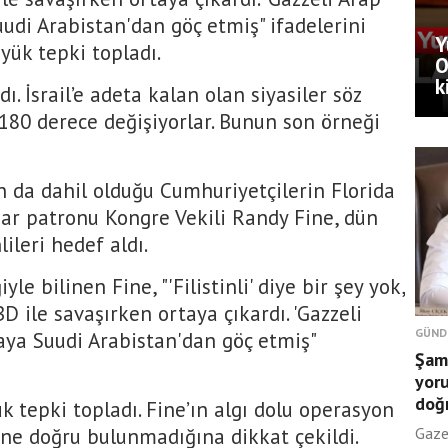
Suudi Arabistan'dan göç etmiş" ifadelerini
Y
üyük tepki topladı.
O
k
ı. İsrail’e adeta kalan olan siyasiler söz
 180 derece değişiyorlar. Bunun son örneği
 da dahil olduğu Cumhuriyetçilerin Florida
mar patronu Kongre Vekili Randy Fine, dün
lileri hedef aldı.
yle bilinen Fine, "'Filistinli' diye bir şey yok,
D ile savaşırken ortaya çıkardı. 'Gazzeli
GÜND
oraya Suudi Arabistan'dan göç etmiş"
Şami
yor
doğ
k tepki topladı. Fine’ın algı dolu operasyon
ne doğru bulunmadığına dikkat çekildi.
Gaze