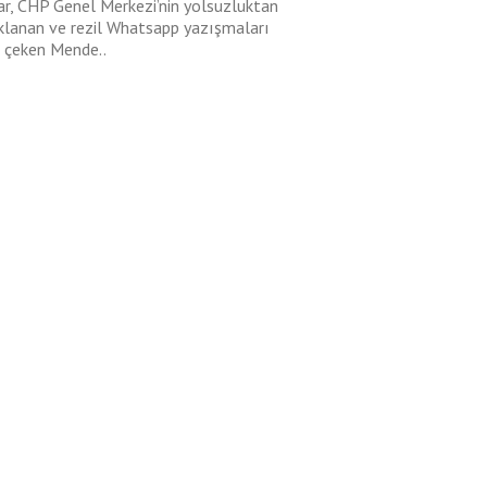
ar, CHP Genel Merkezi’nin yolsuzluktan
klanan ve rezil Whatsapp yazışmaları
i çeken Mende..