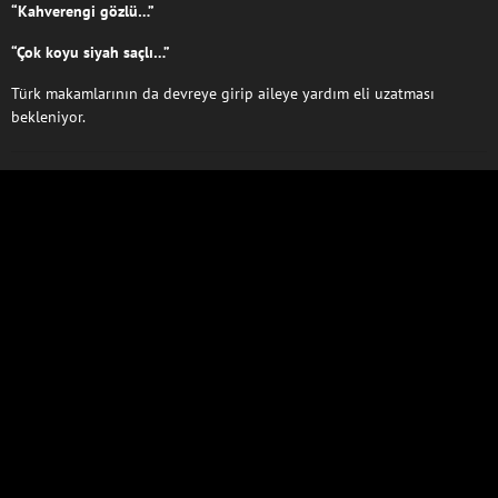
“Kahverengi gözlü…”
“Çok koyu siyah saçlı…”
Türk makamlarının da devreye girip aileye yardım eli uzatması
bekleniyor.