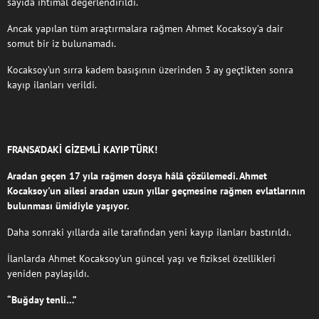
sayıda ihtimal değerlendirildi.
Ancak yapılan tüm araştırmalara rağmen Ahmet Kocaksoy’a dair
somut bir iz bulunamadı.
Kocaksoy’un sırra kadem basışının üzerinden 3 ay geçtikten sonra
kayıp ilanları verildi.
FRANSA’DAKİ GİZEMLİ KAYIP TÜRK!
Aradan geçen 17 yıla rağmen dosya hâlâ çözülemedi. Ahmet
Kocaksoy'un ailesi aradan uzun yıllar geçmesine rağmen evlatlarının
bulunması ümidiyle yaşıyor.
Daha sonraki yıllarda aile tarafından yeni kayıp ilanları bastırıldı.
İlanlarda Ahmet Kocaksoy’un güncel yaşı ve fiziksel özellikleri
yeniden paylaşıldı.
“Buğday tenli…”