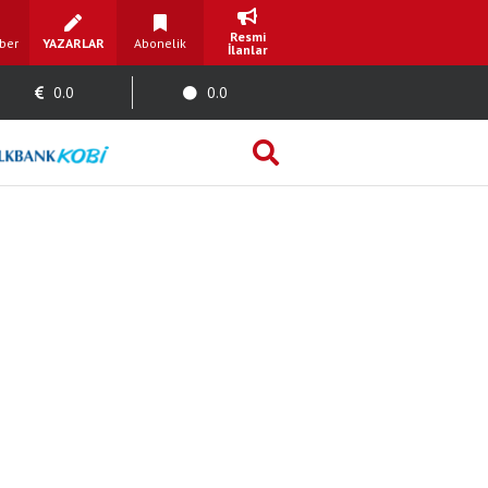
Resmi
ber
YAZARLAR
Abonelik
İlanlar
0.0
0.0