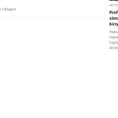
AKTÜ
 tıklayın.
Prof
sömü
biri
Huku
röpor
topl
alıyo