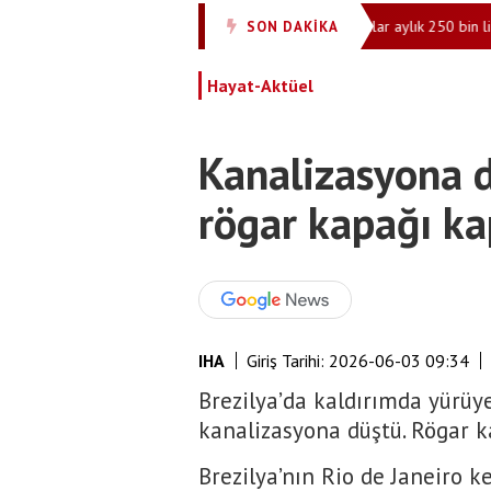
teci uyuşturucu testine tepki gösterdi
Kırkımcılar aylık 250 bin lira 
SON DAKİKA
•
Hayat-Aktüel
Kanalizasyona 
rögar kapağı k
IHA
Giriş Tarihi:
2026-06-03 09:34
Brezilya’da kaldırımda yürüy
kanalizasyona düştü. Rögar k
Brezilya’nın Rio de Janeiro 