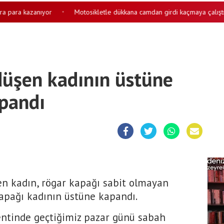
para kazanıyor
Motosikletle dükkana camdan girdi kaçmaya çalıştı
•
düşen kadının üstüne
apandı
en kadın, rögar kapağı sabit olmayan
apağı kadının üstüne kapandı.
kentinde geçtiğimiz pazar günü sabah