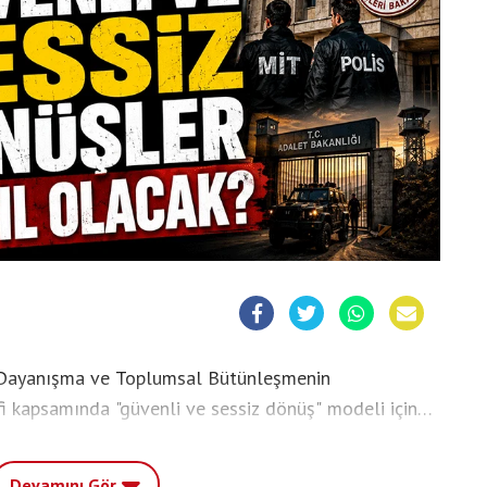
 Dayanışma ve Toplumsal Bütünleşmenin
fi kapsamında "güvenli ve sessiz dönüş" modeli için
cek kişilerin yargı sürecinden geçirileceği, ceza
n ise İçişleri Bakanlığı ve MİT tarafından özel
Devamını Gör