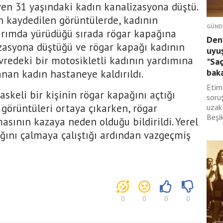
yen 31 yaşındaki kadın kanalizasyona düştü.
n kaydedilen görüntülerde, kadının
GÜND
ırımda yürüdüğü sırada rögar kapağına
Deni
zasyona düştüğü ve rögar kapağı kadının
uyuş
vredeki bir motosikletli kadının yardımına
"Saç
baka
anan kadın hastaneye kaldırıldı.
Etim
skeli bir kişinin rögar kapağını açtığı
soru
 görüntüleri ortaya çıkarken, rögar
uzak
Beşik
sının kazaya neden olduğu bildirildi. Yerel
ağını çalmaya çalıştığı ardından vazgeçmiş
0
0
0
0