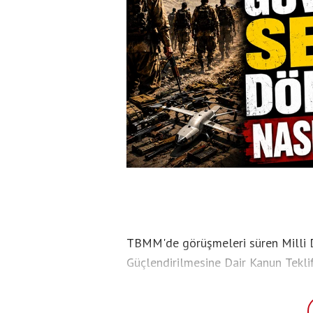
TBMM'de görüşmeleri süren Milli
Güçlendirilmesine Dair Kanun Tekli
hazırlıklar sürüyor. Türkiye'ye döne
ertelemesi uygulanabilecek kişileri