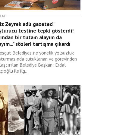
EM
z Zeyrek adlı gazeteci
turucu testine tepki gösterdi!
ından bir tutam alayım da
yım..." sözleri tartışma çıkardı
esgut Belediyesi'ne yönelik yolsuzluk
şturmasında tutuklanan ve görevinden
laştırılan Belediye Başkanı Erdal
çioğlu ile ilg..