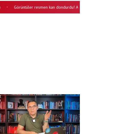
Görüntüler resmen kan dondurdu! Ayı, tarlada çalışan iki kardeşi diri dir
•