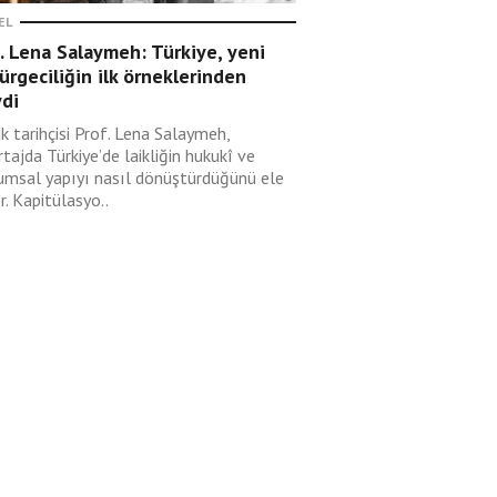
EL
. Lena Salaymeh: Türkiye, yeni
rgeciliğin ilk örneklerinden
ydi
k tarihçisi Prof. Lena Salaymeh,
tajda Türkiye’de laikliğin hukukî ve
umsal yapıyı nasıl dönüştürdüğünü ele
r. Kapitülasyo..