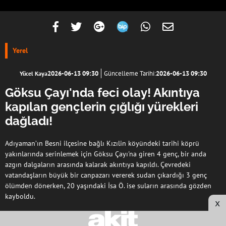
Yerel
2026-06-13 09:30
Güncelleme Tarihi:
2026-06-13 09:30
Yücel Kaya
Göksu Çayı'nda feci olay! Akıntıya
kapılan gençlerin çığlığı yürekleri
dağladı!
Adıyaman’ın Besni ilçesine bağlı Kızılin köyündeki tarihi köprü
yakınlarında serinlemek için Göksu Çayı'na giren 4 genç, bir anda
azgın dalgaların arasında kalarak akıntıya kapıldı. Çevredeki
vatandaşların büyük bir canpazarı vererek sudan çıkardığı 3 genç
ölümden dönerken, 20 yaşındaki İsa Ö. ise suların arasında gözden
kayboldu.
x