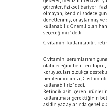
gebeler, melazma tedavisi ya
görenler, fiziksel bariyeri fa
olmayan, kendini sadece gün
denetlenmiş, onaylanmış ve s
kullanabilir. Önemli olan ha
seçeceğimiz" dedi.
C vitamini kullanılabilir, reti
C vitamini serumlarının güne
olabileceğini belirten Topcu, 
koruyucuları oldukça destekle
nemlendiricimizi, C vitamin
kullanabiliriz" dedi.
Retinoik asit içeren ürünleri
kullanılması gerektiğinin beli
asidin yaz aylarında genel ol