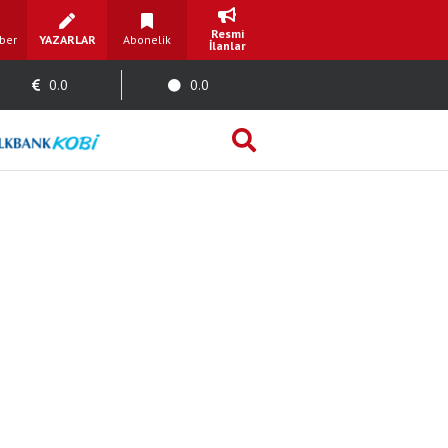
Resmi
ber
YAZARLAR
Abonelik
İlanlar
0.0
0.0