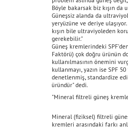
problem aslında güneş değil, 
Böyle bakarsak biz kışın da ul
Güneşsiz alanda da ultraviyol
yeryüzüne ve deriye ulaşıyor.
kışın bile ultraviyoleden k
gerekebilir."
Güneş kremlerindeki SPF’den
Faktörü) çok doğru ürünün d
kullanılmasının önemini vurg
kullanmayı, yazın ise SPF 50 
denetlenmiş, standardize edi
üründür" dedi.
"Mineral filtreli güneş kremle
Mineral (fiziksel) filtreli gün
kremleri arasındaki farkı anl