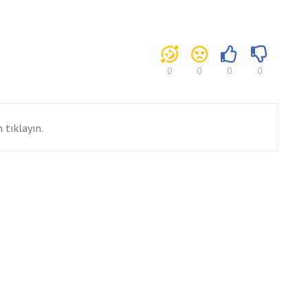
0
0
0
0
 tıklayın.