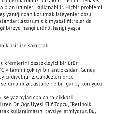
 da dermatolojik birtakım hastalık tedavisi
zla olan ürünleri kullanabilir. Hiçbir problemi
eş yanığından korumak isteyenler dozu
tandartlaştırılmış kimyasal filtreler de
ngi bireye hangi ürünü, hangi yaşta
noik asit ise sakıncalı
ş kremlerini destekleyici bir ürün
"C vitamini çok iyi bir antioksidan. Güneş
yici diyebiliriz. Gündüzleri önce
li serumumuzu, üstüne de bir güneş koruyucu
n ise yaz aylarında daha dikkatli
rten Dr. Öğr. Üyesi Elif Topcu, "Retinoik
arak kullanılmasını tavsiye etmiyoruz. Bu,