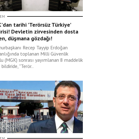
EM
dan tarihi 'Terörsüz Türkiye'
irisi! Devletin zirvesinden dosta
en, düşmana gözdağı!
urbaşkanı Recep Tayyip Erdoğan
anlığında toplanan Milli Güvenlik
lu (MGK) sonrası yayımlanan 8 maddelik
 bildiride, "Terör..
EM