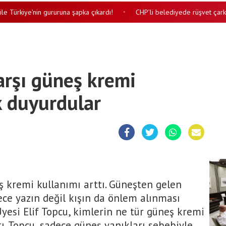
kiye'nin gururuna şapka çıkardı!
CHP’li belediyede rüşvet çarkı patl
•
arşı güneş kremi
k duyurdular
ş kremi kullanımı arttı. Güneşten gelen
dece yazın değil kışın da önlem alınması
 Üyesi Elif Topcu, kimlerin ne tür güneş kremi
ı. Topcu, sadece güneş yanıkları sebebiyle