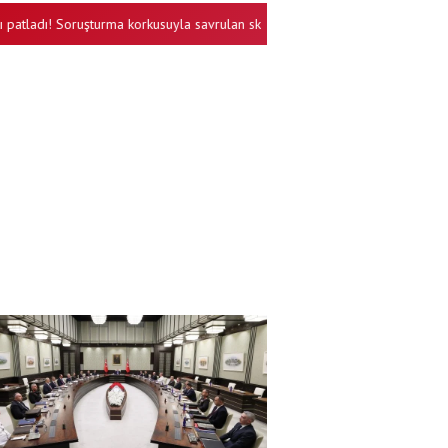
adı! Soruşturma korkusuyla savrulan skandal pazarlık kameralara yakalandı!