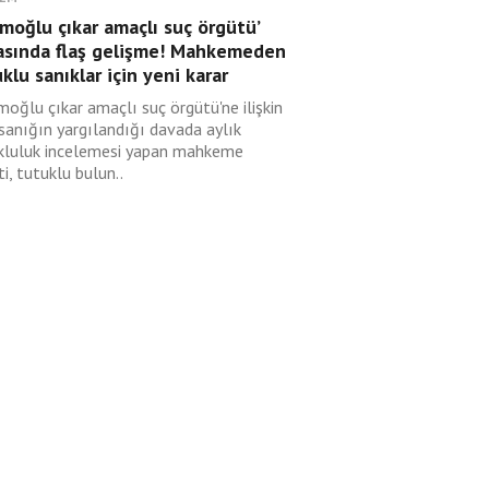
moğlu çıkar amaçlı suç örgütü’
asında flaş gelişme! Mahkemeden
klu sanıklar için yeni karar
moğlu çıkar amaçlı suç örgütü'ne ilişkin
sanığın yargılandığı davada aylık
kluluk incelemesi yapan mahkeme
i, tutuklu bulun..