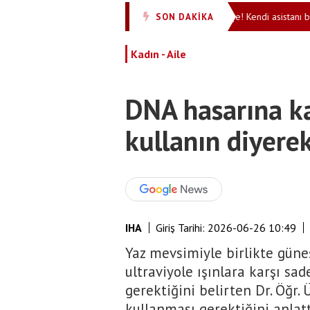
adı
Yapay zekadan Amerikan devine şok kroşe! Kendi asistanı bile Tür
SON DAKİKA
•
Kadın - Aile
DNA hasarına k
kullanın diyere
IHA
Giriş Tarihi:
2026-06-26 10:49
Yaz mevsimiyle birlikte güne
ultraviyole ışınlara karşı sa
gerektiğini belirten Dr. Öğr.
kullanması gerektiğini anlatt