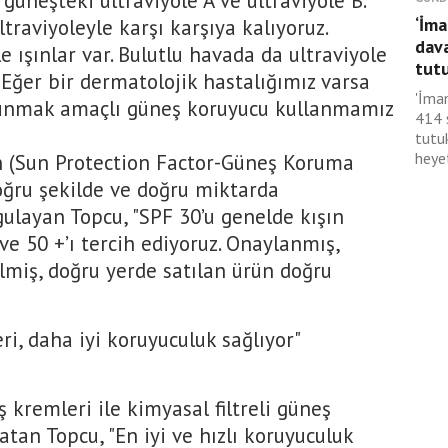
güneşteki ultraviyole A ve ultraviyole B.
‘İma
traviyoleyle karşı karşıya kalıyoruz.
dav
e ışınlar var. Bulutlu havada da ultraviyole
tutu
 Eğer bir dermatolojik hastalığımız varsa
'İma
orunmak amaçlı güneş koruyucu kullanmamız
414 
tutu
heyet
 (Sun Protection Factor-Güneş Koruma
oğru şekilde ve doğru miktarda
ulayan Topcu, "SPF 30’u genelde kışın
ve 50 +’ı tercih ediyoruz. Onaylanmış,
lmiş, doğru yerde satılan ürün doğru
ri, daha iyi koruyuculuk sağlıyor"
eş kremleri ile kimyasal filtreli güneş
atan Topcu, "En iyi ve hızlı koruyuculuk