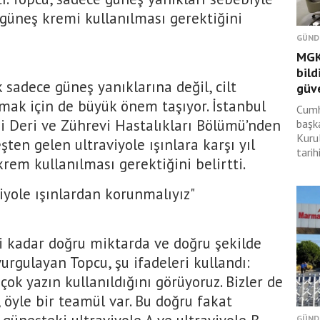
 güneş kremi kullanılması gerektiğini
GÜND
MGK'
bild
sadece güneş yanıklarına değil, cilt
güv
lmak için de büyük önem taşıyor. İstanbul
Cumh
i Deri ve Zührevi Hastalıkları Bölümü’nden
başk
Kuru
eşten gelen ultraviyole ışınlara karşı yıl
tarihi
em kullanılması gerektiğini belirtti.
iyole ışınlardan korunmalıyız"
i kadar doğru miktarda ve doğru şekilde
urgulayan Topcu, şu ifadeleri kullandı:
ok yazın kullanıldığını görüyoruz. Bizler de
 öyle bir teamül var. Bu doğru fakat
GÜND