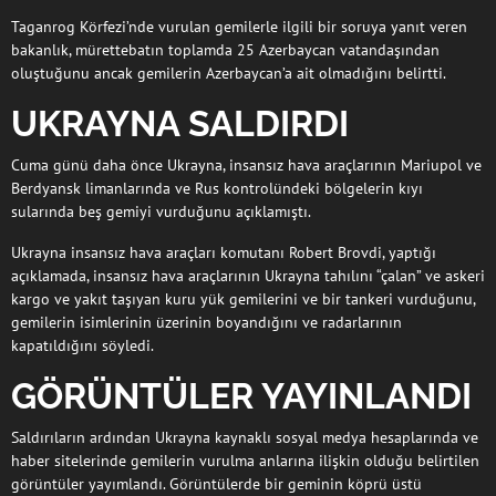
Taganrog Körfezi’nde vurulan gemilerle ilgili bir soruya yanıt veren
bakanlık, mürettebatın toplamda 25 Azerbaycan vatandaşından
oluştuğunu ancak gemilerin Azerbaycan’a ait olmadığını belirtti.
UKRAYNA SALDIRDI
Cuma günü daha önce Ukrayna, insansız hava araçlarının Mariupol ve
Berdyansk limanlarında ve Rus kontrolündeki bölgelerin kıyı
sularında beş gemiyi vurduğunu açıklamıştı.
Ukrayna insansız hava araçları komutanı Robert Brovdi, yaptığı
açıklamada, insansız hava araçlarının Ukrayna tahılını “çalan” ve askeri
kargo ve yakıt taşıyan kuru yük gemilerini ve bir tankeri vurduğunu,
gemilerin isimlerinin üzerinin boyandığını ve radarlarının
kapatıldığını söyledi.
GÖRÜNTÜLER YAYINLANDI
Saldırıların ardından Ukrayna kaynaklı sosyal medya hesaplarında ve
haber sitelerinde gemilerin vurulma anlarına ilişkin olduğu belirtilen
görüntüler yayımlandı. Görüntülerde bir geminin köprü üstü