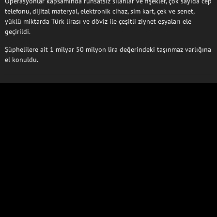
Operasyonlar kapsamında ruhsatsız silahlar ve fişekler, çok sayıda cep
telefonu, dijital materyal, elektronik cihaz, sim kart, çek ve senet,
yüklü miktarda Türk lirası ve döviz ile çeşitli ziynet eşyaları ele
geçirildi.
Şüphelilere ait 1 milyar 50 milyon lira değerindeki taşınmaz varlığına
el konuldu.