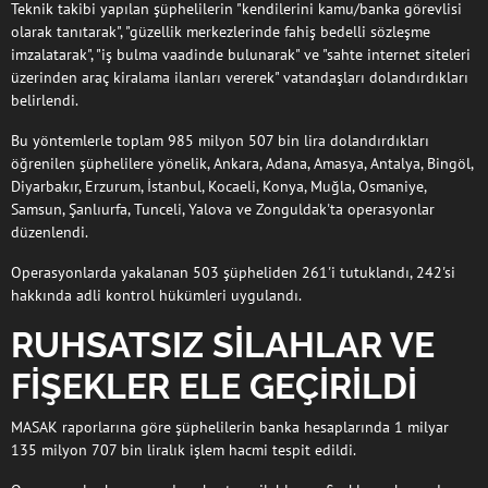
Teknik takibi yapılan şüphelilerin "kendilerini kamu/banka görevlisi
olarak tanıtarak", "güzellik merkezlerinde fahiş bedelli sözleşme
imzalatarak", "iş bulma vaadinde bulunarak" ve "sahte internet siteleri
üzerinden araç kiralama ilanları vererek" vatandaşları dolandırdıkları
belirlendi.
Bu yöntemlerle toplam 985 milyon 507 bin lira dolandırdıkları
öğrenilen şüphelilere yönelik, Ankara, Adana, Amasya, Antalya, Bingöl,
Diyarbakır, Erzurum, İstanbul, Kocaeli, Konya, Muğla, Osmaniye,
Samsun, Şanlıurfa, Tunceli, Yalova ve Zonguldak'ta operasyonlar
düzenlendi.
Operasyonlarda yakalanan 503 şüpheliden 261'i tutuklandı, 242'si
hakkında adli kontrol hükümleri uygulandı.
RUHSATSIZ SİLAHLAR VE
FİŞEKLER ELE GEÇİRİLDİ
MASAK raporlarına göre şüphelilerin banka hesaplarında 1 milyar
135 milyon 707 bin liralık işlem hacmi tespit edildi.