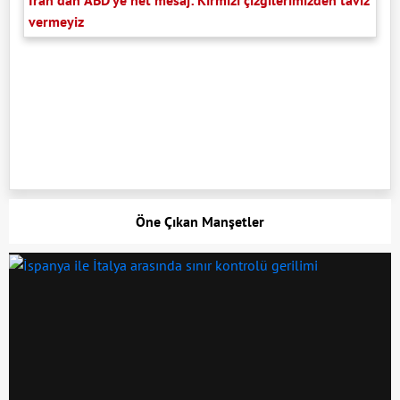
İran'dan ABD'ye net mesaj: Kırmızı çizgilerimizden taviz
vermeyiz
Öne Çıkan Manşetler