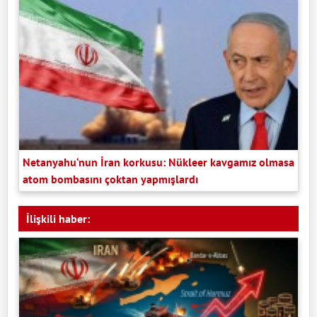
Netanyahu‘nun İran korkusu: Nükleer kavgamız olmasa
atom bombasını çoktan yapmışlardı
İlişkili haber: