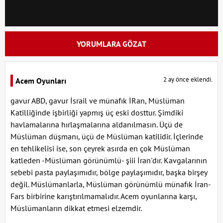
YORUMLARA GÖZAT
2 ay önce eklendi.
Acem Oyunları
gavur ABD, gavur İsrail ve münafık İRan, Müslüman
Katilliğinde işbirliği yapmış üç eski dosttur. Şimdiki
havlamalarına hırlaşmalarına aldanılmasın. Üçü de
Müslüman düşmanı, üçü de Müslüman katilidir. İçlerinde
en tehlikelisi ise, son çeyrek asırda en çok Müslüman
katleden -Müslüman görünümlü- şiii İran'dır. Kavgalarının
sebebi pasta paylaşımıdır, bölge paylaşımıdır, başka birşey
değil. Müslümanlarla, Müslüman görünümlü münafık İran-
Fars birbirine karıştırılmamalıdır. Acem oyunlarına karşı,
Müslümanların dikkat etmesi elzemdir.