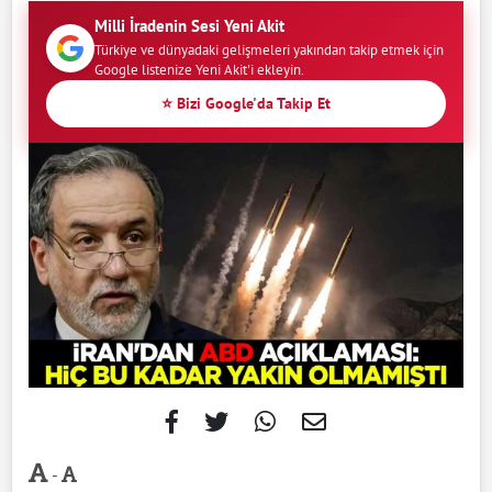
Milli İradenin Sesi Yeni Akit
Türkiye ve dünyadaki gelişmeleri yakından takip etmek için
Google listenize Yeni Akit'i ekleyin.
⭐ Bizi Google'da Takip Et
-