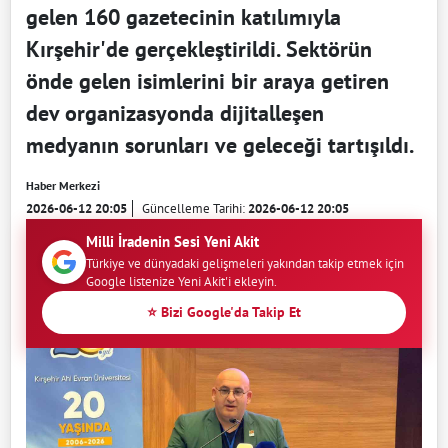
gelen 160 gazetecinin katılımıyla
Kırşehir'de gerçekleştirildi. Sektörün
önde gelen isimlerini bir araya getiren
dev organizasyonda dijitalleşen
medyanın sorunları ve geleceği tartışıldı.
Haber Merkezi
2026-06-12 20:05
Güncelleme Tarihi:
2026-06-12 20:05
Milli İradenin Sesi Yeni Akit
Türkiye ve dünyadaki gelişmeleri yakından takip etmek için
Google listenize Yeni Akit'i ekleyin.
⭐ Bizi Google'da Takip Et