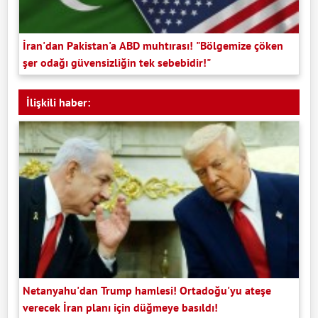
İran'dan Pakistan'a ABD muhtırası! "Bölgemize çöken
şer odağı güvensizliğin tek sebebidir!"
İlişkili haber:
Netanyahu'dan Trump hamlesi! Ortadoğu'yu ateşe
verecek İran planı için düğmeye basıldı!