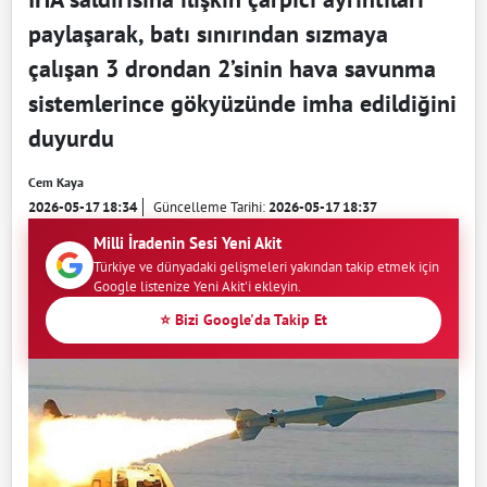
paylaşarak, batı sınırından sızmaya
çalışan 3 drondan 2’sinin hava savunma
sistemlerince gökyüzünde imha edildiğini
duyurdu
Cem Kaya
2026-05-17 18:34
Güncelleme Tarihi:
2026-05-17 18:37
Milli İradenin Sesi Yeni Akit
Türkiye ve dünyadaki gelişmeleri yakından takip etmek için
Google listenize Yeni Akit'i ekleyin.
⭐ Bizi Google'da Takip Et