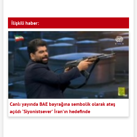
İlişkili haber:
Canlı yayında BAE bayrağına sembolik olarak ateş
açıldı ‘Siyonistsever’ İran’ın hedefinde