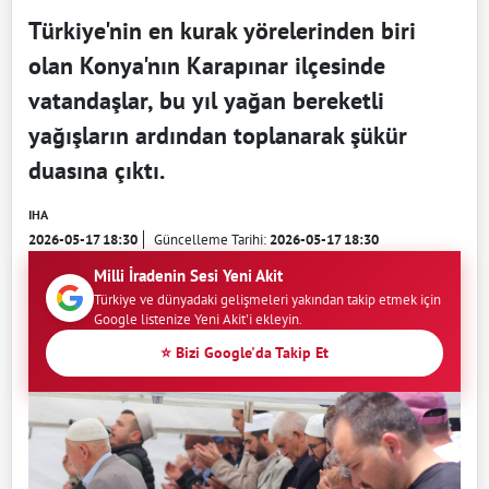
Türkiye'nin en kurak yörelerinden biri
olan Konya'nın Karapınar ilçesinde
vatandaşlar, bu yıl yağan bereketli
yağışların ardından toplanarak şükür
duasına çıktı.
IHA
2026-05-17 18:30
Güncelleme Tarihi:
2026-05-17 18:30
Milli İradenin Sesi Yeni Akit
Türkiye ve dünyadaki gelişmeleri yakından takip etmek için
Google listenize Yeni Akit'i ekleyin.
⭐ Bizi Google'da Takip Et