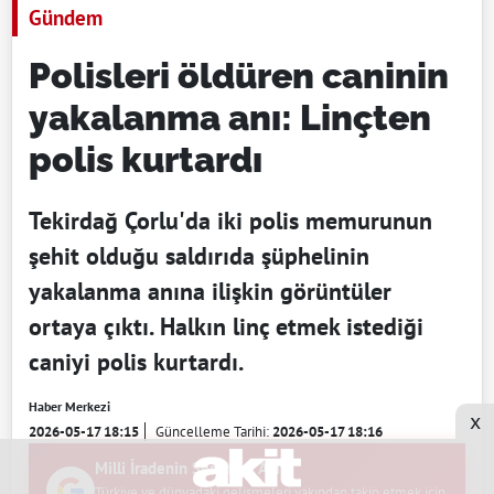
Gündem
Polisleri öldüren caninin
yakalanma anı: Linçten
polis kurtardı
Tekirdağ Çorlu'da iki polis memurunun
şehit olduğu saldırıda şüphelinin
yakalanma anına ilişkin görüntüler
ortaya çıktı. Halkın linç etmek istediği
caniyi polis kurtardı.
Haber Merkezi
x
2026-05-17 18:15
Güncelleme Tarihi:
2026-05-17 18:16
Milli İradenin Sesi Yeni Akit
Türkiye ve dünyadaki gelişmeleri yakından takip etmek için