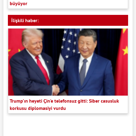
büyüyor
İlişkili haber:
Trump'ın heyeti Çin'e telefonsuz gitti: Siber casusluk
korkusu diplomasiyi vurdu