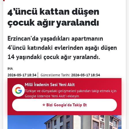
4’üncü kattan düşen
çocuk ağır yaralandı
Erzincan’da yaşadıkları apartmanın
4’üncü katındaki evlerinden aşağı düşen
14 yaşındaki çocuk ağır yaralandı.
IHA
2026-05-17 18:34
Güncelleme Tarihi:
2026-05-17 18:34
Milli İradenin Sesi Yeni Akit
Türkiye ve dünyadaki gelişmeleri yakından takip etmek için
Google listenize Yeni Akit'i ekleyin.
⭐ Bizi Google'da Takip Et