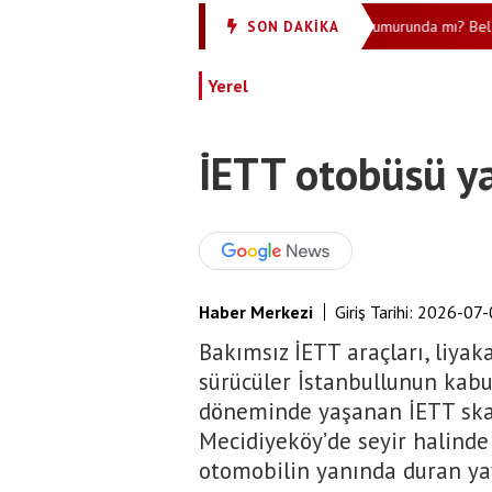
ya çarpıp devrildi
Şehir, Yeni Partili başkanın umurunda mı? Belediyes
SON DAKİKA
•
Yerel
İETT otobüsü yay
Haber Merkezi
Giriş Tarihi:
2026-07-
Bakımsız İETT araçları, liyaka
sürücüler İstanbullunun kab
döneminde yaşanan İETT skand
Mecidiyeköy’de seyir halinde
otomobilin yanında duran yay