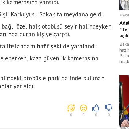
lik kamerasına yansıdı.
Şişli Karkuyusu Sokak'ta meydana geldi.
SIYAS
Ada
e bağlı özel halk otobüsü seyir halindeyken
"Ter
anında duran kişiye çarptı.
açık
Baka
talihsiz adam hafif şekilde yaralandı.
hazı
Bakan
e ederken, kaza güvenlik kamerasına
madd
halindeki otobüsle park halinde bulunan
nlar yer aldı.
0
0
0
0
GÜND