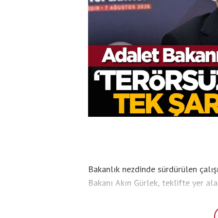
Bakanlık nezdinde sürdürülen çalış
Bakanı Akın Gürlek, teklifte yer al
şarta bağlandığını belirtti. Gürlek
bırakmasının sürecin olmazsa olma