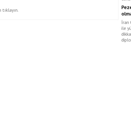
Pez
 tıklayın.
olma
İran
ile y
dikka
diplo