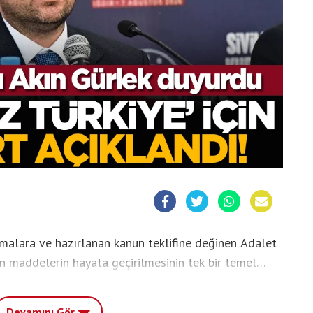
malara ve hazırlanan kanun teklifine değinen Adalet
an maddelerin hayata geçirilmesinin tek bir temel
, örgütün kendisini tamamen feshetmesi ve silah
zı olduğunu vurguladı.
Devamını Gör