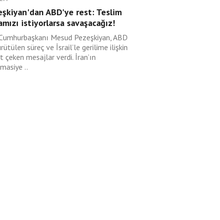
eşkiyan'dan ABD'ye rest: Teslim
mızı istiyorlarsa savaşacağız!
 Cumhurbaşkanı Mesud Pezeşkiyan, ABD
ürütülen süreç ve İsrail’le gerilime ilişkin
t çeken mesajlar verdi. İran’ın
masiye ..