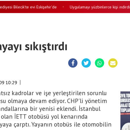
i Bilecik'te evi Eskişehir'de
Uygulamayı yüzbinlerce kişi indirdi ‘Hay
•
ayı sıkıştırdı
09 10:29
tsız kadrolar ve işe yerleştirilen sorunlu
usu olmaya devam ediyor. CHP'li yönetim
allarına bir yenisi eklendi. İstanbul
 olan İETT otobüsü yol kenarında
aya çarptı. Yayanın otobüs ile otomobilin