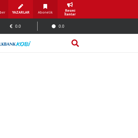
Resmi
ber
YAZARLAR
Abonelik
İlanlar
0.0
0.0