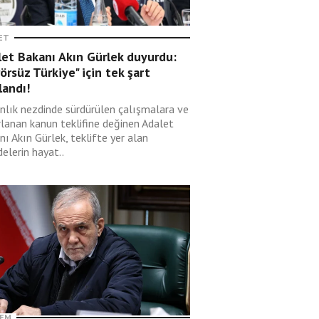
ET
let Bakanı Akın Gürlek duyurdu:
örsüz Türkiye" için tek şart
landı!
nlık nezdinde sürdürülen çalışmalara ve
rlanan kanun teklifine değinen Adalet
ı Akın Gürlek, teklifte yer alan
elerin hayat..
EM