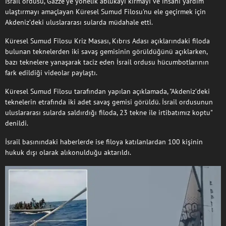
İsrail ordusu, Gazze'ye yönelik ablukayı kırmayı ve insani yardım
ulaştırmayı amaçlayan Küresel Sumud Filosu'nu ele geçirmek için
Akdeniz’deki uluslararası sularda müdahale etti.
Küresel Sumud Filosu Kriz Masası, Kıbrıs Adası açıklarındaki filoda
bulunan teknelerden iki savaş gemisinin görüldüğünü açıklarken,
bazı teknelere yanaşarak taciz eden İsrail ordusu hücumbotlarının
fark edildiği videolar paylaştı.
Küresel Sumud Filosu tarafından yapılan açıklamada, "Akdeniz’deki
teknelerin etrafında iki adet savaş gemisi görüldü. İsrail ordusunun
uluslararası sularda saldırdığı filoda, 23 tekne ile irtibatımız koptu"
denildi.
İsrail basınındaki haberlerde ise filoya katılanlardan 100 kişinin
hukuk dışı olarak alıkonulduğu aktarıldı.