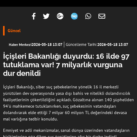
Güncel
2026-05-18 13:07
Güncelleme Tarihi:
2026-05-18 13:07
Haber Merkezi
İçişleri Bakanlığı duyurdu: 16 ilde 97
tutuklama var! 7 milyarlık vurguna
dur denildi
İçişleri Bakanlığı, siber suç şebekelerine yönelik 16 il merkezli
yürütülen dev operasyonda yasa dışı bahis ve nitelikli dolandırıcılık
faaliyetlerinin çökertildiğini açıkladı. Gözaltına alınan 140 şüpheliden
94'ü mahkemece tutuklanırken, suç şebekesinin vatandaşları
dolandırarak elde ettiği 7 milyar 60 milyon TL değerindeki devasa
mal varlığına tedbir konuldu.
Emniyet ve adli mekanizmalar, sanal dünya üzerinden vatandaşların
birikimlerine göz diken suç örgütlerine ağır bir darbe indirdi.