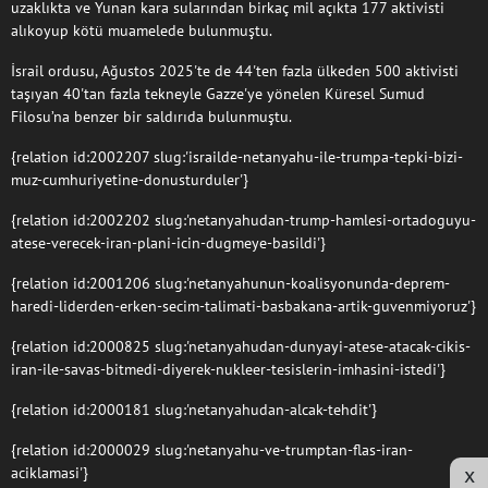
uzaklıkta ve Yunan kara sularından birkaç mil açıkta 177 aktivisti
alıkoyup kötü muamelede bulunmuştu.
İsrail ordusu, Ağustos 2025'te de 44'ten fazla ülkeden 500 aktivisti
taşıyan 40'tan fazla tekneyle Gazze'ye yönelen Küresel Sumud
Filosu’na benzer bir saldırıda bulunmuştu.
{relation id:2002207 slug:'israilde-netanyahu-ile-trumpa-tepki-bizi-
muz-cumhuriyetine-donusturduler'}
{relation id:2002202 slug:'netanyahudan-trump-hamlesi-ortadoguyu-
atese-verecek-iran-plani-icin-dugmeye-basildi'}
{relation id:2001206 slug:'netanyahunun-koalisyonunda-deprem-
haredi-liderden-erken-secim-talimati-basbakana-artik-guvenmiyoruz'}
{relation id:2000825 slug:'netanyahudan-dunyayi-atese-atacak-cikis-
iran-ile-savas-bitmedi-diyerek-nukleer-tesislerin-imhasini-istedi'}
{relation id:2000181 slug:'netanyahudan-alcak-tehdit'}
{relation id:2000029 slug:'netanyahu-ve-trumptan-flas-iran-
x
aciklamasi'}