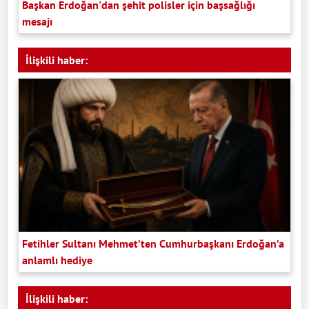
Başkan Erdoğan'dan şehit polisler için başsağlığı
mesajı
İlişkili haber:
Fetihler Sultanı Mehmet’ten Cumhurbaşkanı Erdoğan’a
anlamlı hediye
İlişkili haber: