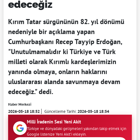
edeceğiz
Kırım Tatar sürgününün 82. yıl dönümü
nedeniyle bir açıklama yapan
Cumhurbaşkanı Recep Tayyip Erdoğan,
"Unutulmamalıdır ki Türkiye ve Türk
milleti olarak Kırımlı kardeşlerimizin
yanında olmaya, onların haklarını
uluslararası alanda savunmaya devam
edeceğiz." dedi.
Haber Merkezi
2026-05-18 18:52
Güncelleme Tarihi:
2026-05-18 18:54
Milli İradenin Sesi Yeni Akit
Türkiye ve dünyadaki gelişmeleri yakından takip etmek için
Google listenize Yeni Akit'i ekleyin.