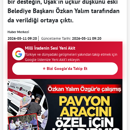
bir desteğin, Uşak’ın uçkur düşkünü eski
Belediye Başkanı Özkan Yalım tarafından
da verildiği ortaya çıktı.
Haber Merkezi
2026-05-11 09:20
Güncelleme Tarihi:
2026-05-11 09:20
Milli İradenin Sesi Yeni Akit
Türkiye ve dünyadaki gelişmeleri yakından takip etmek için
Google listenize Yeni Akit'i ekleyin.
⭐ Bizi Google'da Takip Et