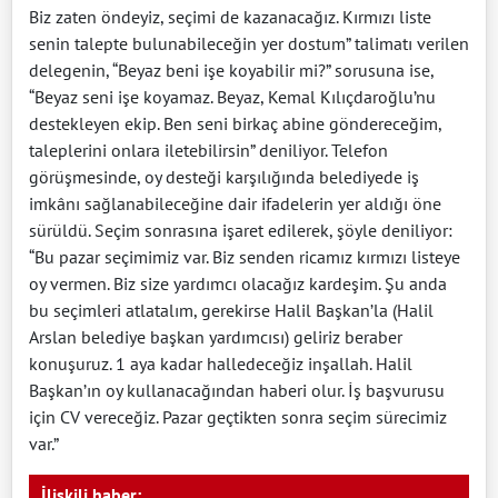
Biz zaten öndeyiz, seçimi de kazanacağız. Kırmızı liste
senin talepte bulunabileceğin yer dostum” talimatı verilen
delegenin, “Beyaz beni işe koyabilir mi?” sorusuna ise,
“Beyaz seni işe koyamaz. Beyaz, Kemal Kılıçdaroğlu’nu
destekleyen ekip. Ben seni birkaç abine göndereceğim,
taleplerini onlara iletebilirsin” deniliyor. Telefon
görüşmesinde, oy desteği karşılığında belediyede iş
imkânı sağlanabileceğine dair ifadelerin yer aldığı öne
sürüldü. Seçim sonrasına işaret edilerek, şöyle deniliyor:
“Bu pazar seçimimiz var. Biz senden ricamız kırmızı listeye
oy vermen. Biz size yardımcı olacağız kardeşim. Şu anda
bu seçimleri atlatalım, gerekirse Halil Başkan’la (Halil
Arslan belediye başkan yardımcısı) geliriz beraber
konuşuruz. 1 aya kadar halledeceğiz inşallah. Halil
Başkan’ın oy kullanacağından haberi olur. İş başvurusu
için CV vereceğiz. Pazar geçtikten sonra seçim sürecimiz
var.”
İlişkili haber: