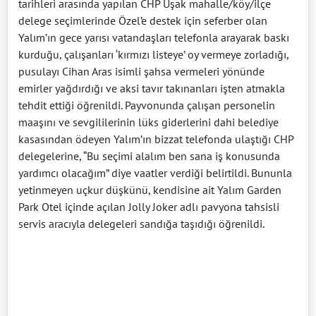
tarihleri arasında yapılan CHP Uşak mahalle/köy/ilçe
delege seçimlerinde Özel’e destek için seferber olan
Yalım’ın gece yarısı vatandaşları telefonla arayarak baskı
kurduğu, çalışanları ‘kırmızı listeye’ oy vermeye zorladığı,
pusulayı Cihan Aras isimli şahsa vermeleri yönünde
emirler yağdırdığı ve aksi tavır takınanları işten atmakla
tehdit ettiği öğrenildi. Payvonunda çalışan personelin
maaşını ve sevgililerinin lüks giderlerini dahi belediye
kasasından ödeyen Yalım’ın bizzat telefonda ulaştığı CHP
delegelerine, “Bu seçimi alalım ben sana iş konusunda
yardımcı olacağım” diye vaatler verdiği belirtildi. Bununla
yetinmeyen uçkur düşkünü, kendisine ait Yalım Garden
Park Otel içinde açılan Jolly Joker adlı pavyona tahsisli
servis aracıyla delegeleri sandığa taşıdığı öğrenildi.