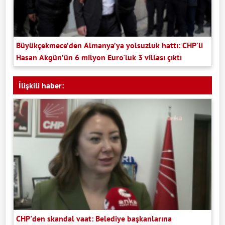
Büyükçekmece’den Almanya’ya yolsuzluk hattı: CHP'li
Hasan Akgün’ün 6 milyon Euro'luk 3 villası çıktı
İlişkili haber:
CHP'den skandal vaat: Belediye başkanlarına