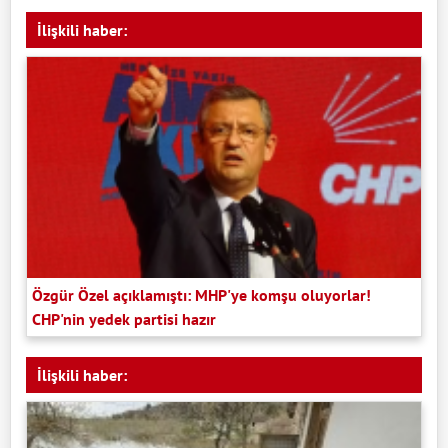
İlişkili haber:
Özgür Özel açıklamıştı: MHP'ye komşu oluyorlar!
CHP'nin yedek partisi hazır
İlişkili haber: