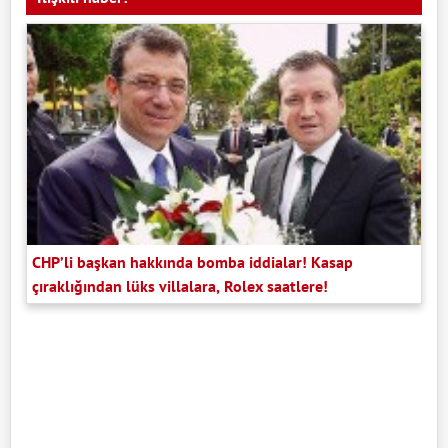
CHP’li başkan hakkında bomba iddialar! Kasap
çıraklığından lüks villalara, Rolex saatlere!