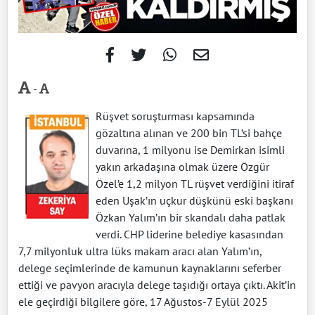
-
Rüşvet soruşturması kapsamında
gözaltına alınan ve 200 bin TL’si bahçe
duvarına, 1 milyonu ise Demirkan isimli
yakın arkadaşına olmak üzere Özgür
Özel’e 1,2 milyon TL rüşvet verdiğini itiraf
eden Uşak’ın uçkur düşkünü eski başkanı
Özkan Yalım’ın bir skandalı daha patlak
verdi. CHP liderine belediye kasasından
7,7 milyonluk ultra lüks makam aracı alan Yalım’ın,
delege seçimlerinde de kamunun kaynaklarını seferber
ettiği ve pavyon aracıyla delege taşıdığı ortaya çıktı. Akit’in
ele geçirdiği bilgilere göre, 17 Ağustos-7 Eylül 2025