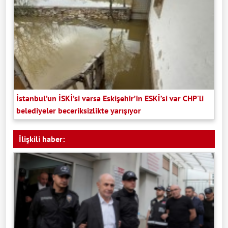
İstanbul’un İSKİ’si varsa Eskişehir’in ESKİ’si var CHP'li
belediyeler beceriksizlikte yarışıyor
İlişkili haber: