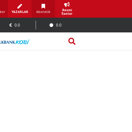
Resmi
ber
YAZARLAR
Abonelik
İlanlar
0.0
0.0