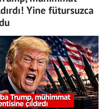
ldırdı! Yine fütursuzca
rdu