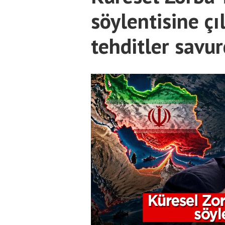
söylentisine çı
tehditler savu