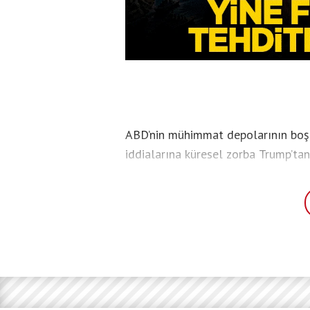
ABD’nin mühimmat depolarının boşal
iddialarına küresel zorba Trump’tan
Trump, bilgileri sızdıranların bulunu