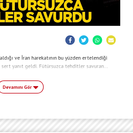
dığı ve İran harekatının bu yüzden ertelendiği
 sert yanıt geldi. Fütürsuzca tehditler savuran
p ağır şekilde cezalandırılacağını ilan etti.
Devamını Gör