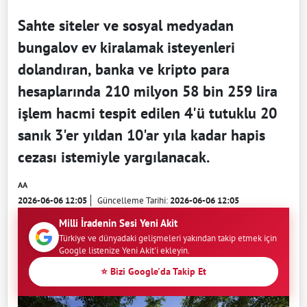
Sahte siteler ve sosyal medyadan
bungalov ev kiralamak isteyenleri
dolandıran, banka ve kripto para
hesaplarında 210 milyon 58 bin 259 lira
işlem hacmi tespit edilen 4'ü tutuklu 20
sanık 3'er yıldan 10'ar yıla kadar hapis
cezası istemiyle yargılanacak.
AA
2026-06-06 12:05
Güncelleme Tarihi:
2026-06-06 12:05
Milli İradenin Sesi Yeni Akit
Türkiye ve dünyadaki gelişmeleri yakından takip etmek için
Google listenize Yeni Akit'i ekleyin.
⭐ Bizi Google'da Takip Et