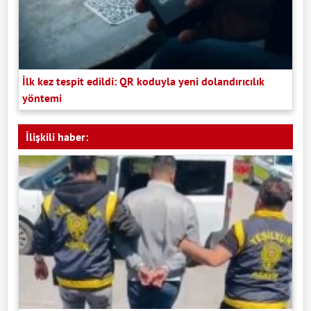
İlk kez tespit edildi: QR koduyla yeni dolandırıcılık
yöntemi
İlişkili haber: