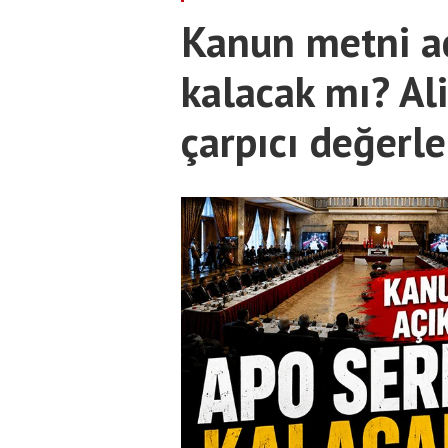
Kanun metni aç
kalacak mı? Al
çarpıcı değerl