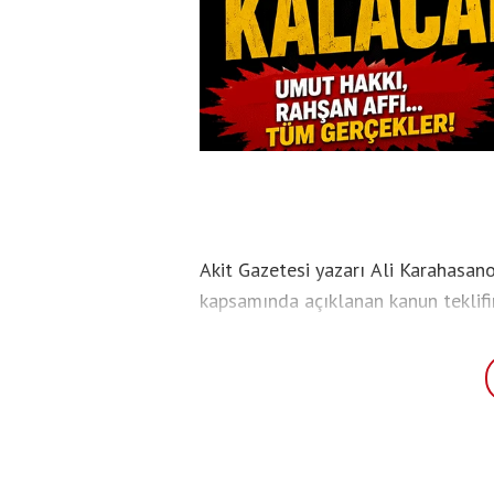
Akit Gazetesi yazarı Ali Karahasan
kapsamında açıklanan kanun teklif
getirilen "Apo serbest kalacak" idd
PKK'nın silah bırakma sürecine iliş