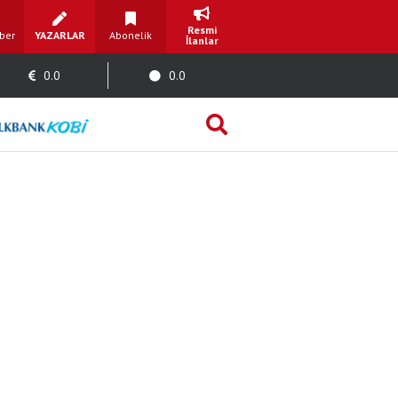
Resmi
ber
YAZARLAR
Abonelik
İlanlar
0.0
0.0