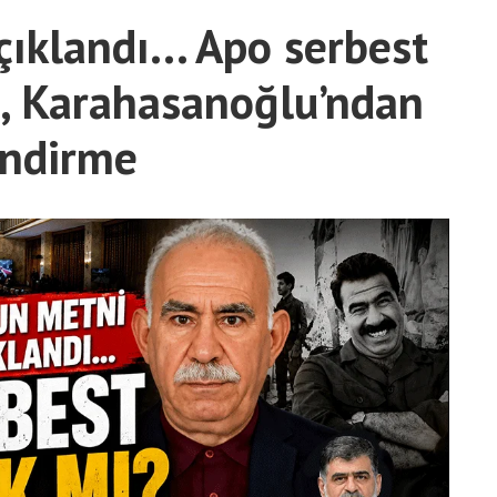
ıklandı... Apo serbest
i, Karahasanoğlu’ndan
endirme