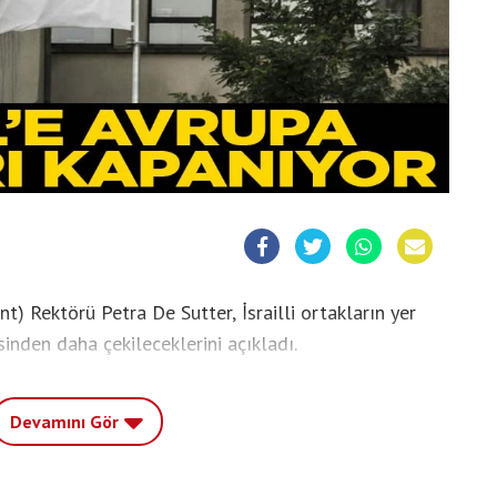
t) Rektörü Petra De Sutter, İsrailli ortakların yer
sinden daha çekileceklerini açıkladı.
Devamını Gör