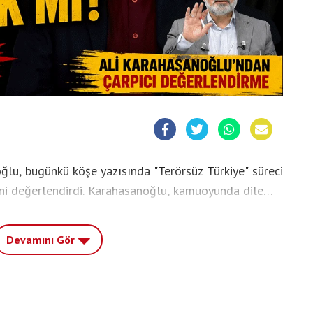
oğlu, bugünkü köşe yazısında "Terörsüz Türkiye" süreci
ini değerlendirdi. Karahasanoğlu, kamuoyunda dile
ialarının gerçeği yansıtmadığını savunurken, teklifin
kin hukuki zemini oluşturduğunu ifade etti.
Devamını Gör