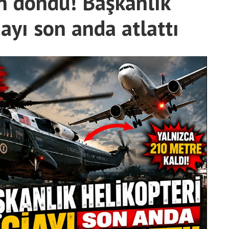
 döndü! Başkanlık
iayı son anda atlattı