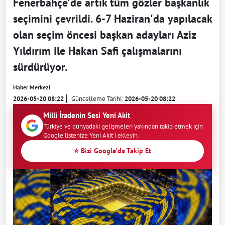
Fenerbahçe'de artık tüm gözler başkanlık
seçimini çevrildi. 6-7 Haziran'da yapılacak
olan seçim öncesi başkan adayları Aziz
Yıldırım ile Hakan Safi çalışmalarını
sürdürüyor.
Haber Merkezi
2026-05-20 08:22
Güncelleme Tarihi:
2026-05-20 08:22
Milli İradenin Sesi Yeni Akit
Türkiye ve dünyadaki gelişmeleri yakından takip etmek için
Google listenize Yeni Akit'i ekleyin.
⭐ Bizi Google'da Takip Et