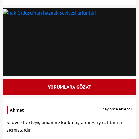
YORUMLARA GÖZAT
2 ay önce eklendi.
Ahmet
Sadece bekleyiş aman ne korkmuşlardır varya altlarına
sıçmışlardır