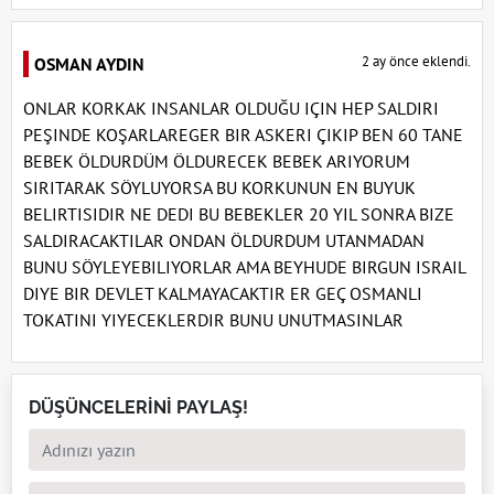
2 ay önce eklendi.
OSMAN AYDIN
ONLAR KORKAK INSANLAR OLDUĞU IÇIN HEP SALDIRI
PEŞINDE KOŞARLAREGER BIR ASKERI ÇIKIP BEN 60 TANE
BEBEK ÖLDURDÜM ÖLDURECEK BEBEK ARIYORUM
SIRITARAK SÖYLUYORSA BU KORKUNUN EN BUYUK
BELIRTISIDIR NE DEDI BU BEBEKLER 20 YIL SONRA BIZE
SALDIRACAKTILAR ONDAN ÖLDURDUM UTANMADAN
BUNU SÖYLEYEBILIYORLAR AMA BEYHUDE BIRGUN ISRAIL
DIYE BIR DEVLET KALMAYACAKTIR ER GEÇ OSMANLI
TOKATINI YIYECEKLERDIR BUNU UNUTMASINLAR
DÜŞÜNCELERİNİ PAYLAŞ!