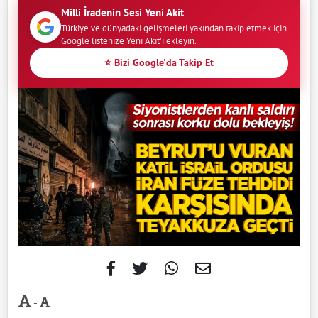
Milli İradenin Sesi Yeni Akit
Türkiye ve dünyadaki gelişmeleri yakından takip etmek için
Google listenize Yeni Akit'i ekleyin.
⭐ Bizi Google'da Takip Et
-