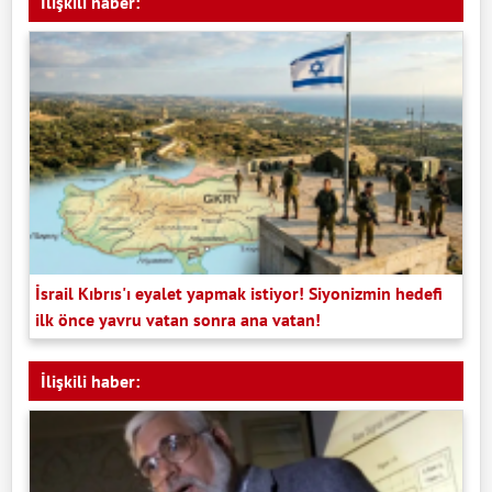
İlişkili haber:
İsrail Kıbrıs'ı eyalet yapmak istiyor! Siyonizmin hedefi
ilk önce yavru vatan sonra ana vatan!
İlişkili haber: