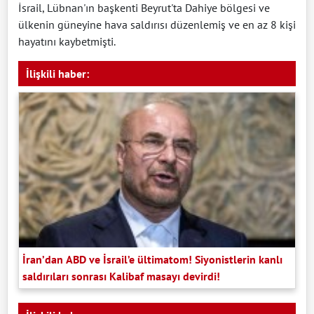
İsrail, Lübnan'ın başkenti Beyrut'ta Dahiye bölgesi ve
ülkenin güneyine hava saldırısı düzenlemiş ve en az 8 kişi
hayatını kaybetmişti.
İlişkili haber:
İran’dan ABD ve İsrail’e ültimatom! Siyonistlerin kanlı
saldırıları sonrası Kalibaf masayı devirdi!