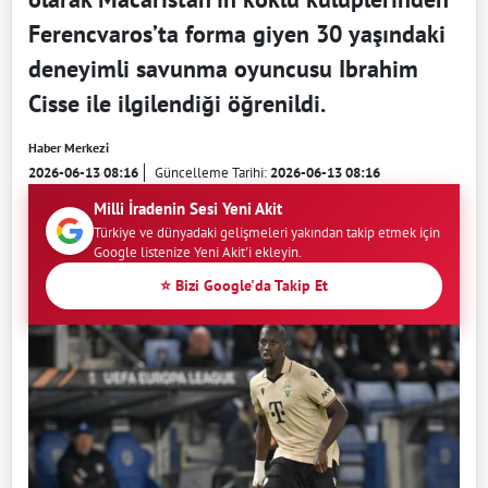
Ferencvaros’ta forma giyen 30 yaşındaki
deneyimli savunma oyuncusu Ibrahim
Cisse ile ilgilendiği öğrenildi.
Haber Merkezi
2026-06-13 08:16
Güncelleme Tarihi:
2026-06-13 08:16
Milli İradenin Sesi Yeni Akit
Türkiye ve dünyadaki gelişmeleri yakından takip etmek için
Google listenize Yeni Akit'i ekleyin.
⭐ Bizi Google'da Takip Et