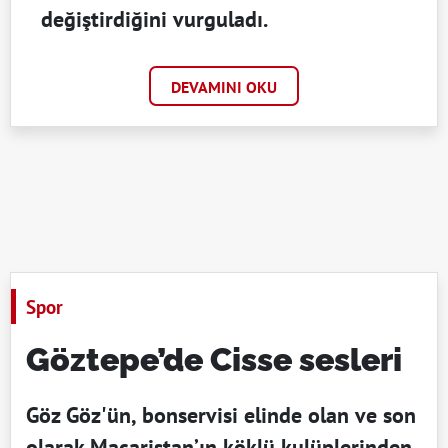
değiştirdiğini vurguladı.
DEVAMINI OKU
Spor
Göztepe’de Cisse sesleri
Göz Göz'ün, bonservisi elinde olan ve son
olarak Macaristan’ın köklü kulüplerinden