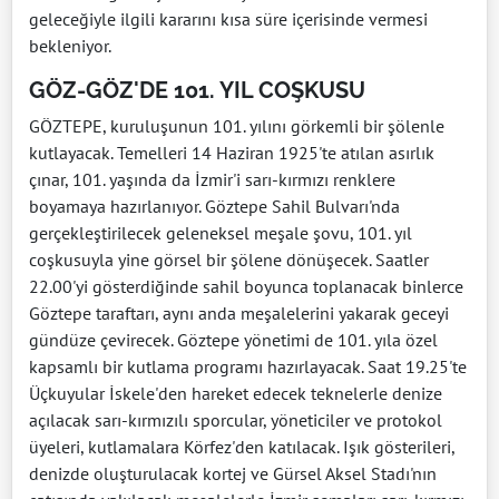
geleceğiyle ilgili kararını kısa süre içerisinde vermesi
bekleniyor.
GÖZ-GÖZ'DE 101. YIL COŞKUSU
GÖZTEPE, kuruluşunun 101. yılını görkemli bir şölenle
kutlayacak. Temelleri 14 Haziran 1925'te atılan asırlık
çınar, 101. yaşında da İzmir'i sarı-kırmızı renklere
boyamaya hazırlanıyor. Göztepe Sahil Bulvarı'nda
gerçekleştirilecek geleneksel meşale şovu, 101. yıl
coşkusuyla yine görsel bir şölene dönüşecek. Saatler
22.00'yi gösterdiğinde sahil boyunca toplanacak binlerce
Göztepe taraftarı, aynı anda meşalelerini yakarak geceyi
gündüze çevirecek. Göztepe yönetimi de 101. yıla özel
kapsamlı bir kutlama programı hazırlayacak. Saat 19.25'te
Üçkuyular İskele'den hareket edecek teknelerle denize
açılacak sarı-kırmızılı sporcular, yöneticiler ve protokol
üyeleri, kutlamalara Körfez'den katılacak. Işık gösterileri,
denizde oluşturulacak kortej ve Gürsel Aksel Stadı'nın