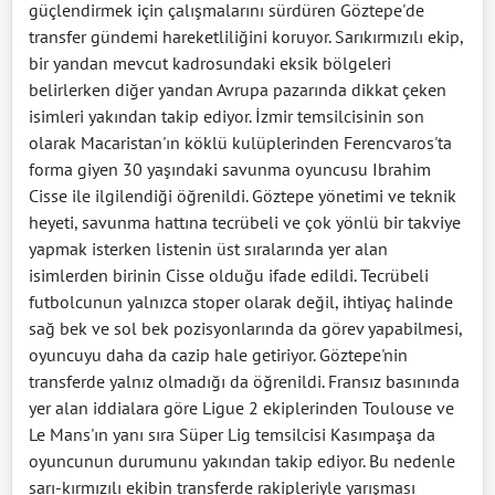
güçlendirmek için çalışmalarını sürdüren Göztepe'de
transfer gündemi hareketliliğini koruyor. Sarıkırmızılı ekip,
bir yandan mevcut kadrosundaki eksik bölgeleri
belirlerken diğer yandan Avrupa pazarında dikkat çeken
isimleri yakından takip ediyor. İzmir temsilcisinin son
olarak Macaristan'ın köklü kulüplerinden Ferencvaros'ta
forma giyen 30 yaşındaki savunma oyuncusu Ibrahim
Cisse ile ilgilendiği öğrenildi. Göztepe yönetimi ve teknik
heyeti, savunma hattına tecrübeli ve çok yönlü bir takviye
yapmak isterken listenin üst sıralarında yer alan
isimlerden birinin Cisse olduğu ifade edildi. Tecrübeli
futbolcunun yalnızca stoper olarak değil, ihtiyaç halinde
sağ bek ve sol bek pozisyonlarında da görev yapabilmesi,
oyuncuyu daha da cazip hale getiriyor. Göztepe'nin
transferde yalnız olmadığı da öğrenildi. Fransız basınında
yer alan iddialara göre Ligue 2 ekiplerinden Toulouse ve
Le Mans'ın yanı sıra Süper Lig temsilcisi Kasımpaşa da
oyuncunun durumunu yakından takip ediyor. Bu nedenle
sarı-kırmızılı ekibin transferde rakipleriyle yarışması