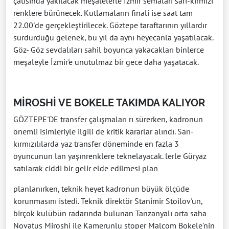
çatısında yakılacak meşalelerle İzmir semaları sarı-kırmızı
renklere bürünecek. Kutlamaların finali ise saat tam
22.00'de gerçekleştirilecek. Göztepe taraftarının yıllardır
sürdürdüğü gelenek, bu yıl da aynı heyecanla yaşatılacak.
Göz- Göz sevdalıları sahil boyunca yakacakları binlerce
meşaleyle İzmir'e unutulmaz bir gece daha yaşatacak.
MİROSHİ VE BOKELE TAKIMDA KALIYOR
GÖZTEPE'DE transfer çalışmaları rı sürerken, kadronun
önemli isimleriyle ilgili de kritik kararlar alındı. Sarı-
kırmızılılarda yaz transfer döneminde en fazla 3
oyuncunun lan yaşınrenklere teknelayacak. lerle Güryaz
satılarak ciddi bir gelir elde edilmesi plan
planlanırken, teknik heyet kadronun büyük ölçüde
korunmasını istedi. Teknik direktör Stanimir Stoilov'un,
birçok kulübün radarında bulunan Tanzanyalı orta saha
Novatus Miroshi ile Kamerunlu stoper Malcom Bokele'nin