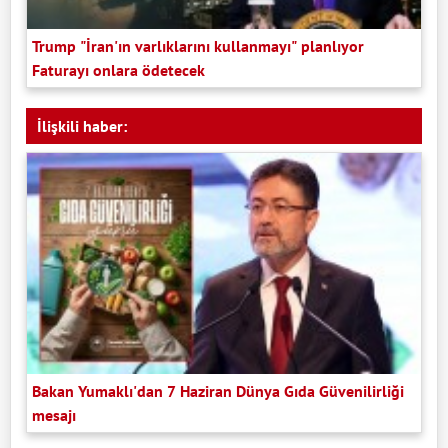
Trump "İran'ın varlıklarını kullanmayı" planlıyor
Faturayı onlara ödetecek
İlişkili haber:
Bakan Yumaklı'dan 7 Haziran Dünya Gıda Güvenilirliği
mesajı