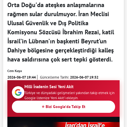
Orta Doğu'da ateşkes anlaşmalarına
rağmen sular durulmuyor. İran Meclisi
Ulusal Güvenlik ve Dış Politika
Komisyonu Sözcüsü İbrahim Rezai, katil
İsrail’in Lübnan’ın başkenti Beyrut’un
Dahiye bölgesine gerçekleştirdiği kalleş
hava saldırısına çok sert tepki gösterdi.
Cem Kaya
2026-06-07 19:44
Güncelleme Tarihi:
2026-06-07 19:52
Milli İradenin Sesi Yeni Akit
Türkiye ve dünyadaki gelişmeleri yakından takip etmek için
Google listenize Yeni Akit'i ekleyin.
⭐ Bizi Google'da Takip Et