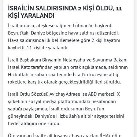
İSRAİL’İN SALDIRISINDA 2 KİŞİ ÖLDÜ, 11
KİŞİ YARALANDI
İsrail ordusu, ateşkese rağmen Lübnan'ın başkenti
Beyrut'taki Dahiye bölgesine hava saldırısı düzenledi.
Hava saldırısında ilk belirlemelere göre 2 kişi hayatını
kaybetti, 11 kişi de yaralandı.
İsrail Başbakanı Binyamin Netanyahu ve Savunma Bakanı
Israel Katz tarafından yapılan ortak açıklamada, saldırının
Hizbullah'ın sabah saatlerinde İsrail'in kuzeyine attığı
roketlere karşılık olarak gerçekleştirildiği ileri sürüldü.
İsrail Ordu Sözcüsü Avichay Adraee ise ABD merkezli X
şirketinin sosyal medya platformundaki hesabından
yaptığı paylaşımda, İsrail ordusunun Beyrut'un
güneyindeki Dahiye'de Hizbullah'a ait bir altyapı tesisini
hedef aldığını öne sürdü.
Öte yandan İsrail'e ait insansız hava araçları (İHA), öğle