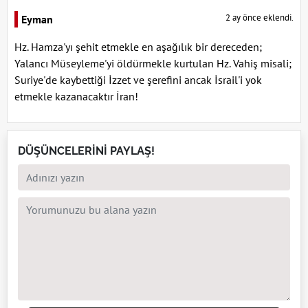
2 ay önce eklendi.
Eyman
Hz. Hamza'yı şehit etmekle en aşağılık bir dereceden;
Yalancı Müseyleme'yi öldürmekle kurtulan Hz. Vahiş misali;
Suriye'de kaybettiği İzzet ve şerefini ancak İsrail'i yok
etmekle kazanacaktır İran!
DÜŞÜNCELERİNİ PAYLAŞ!