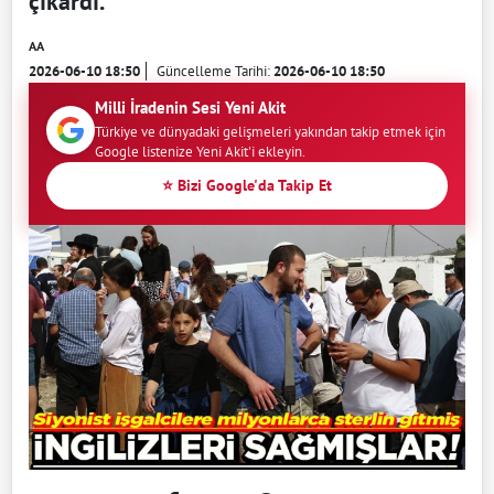
çıkardı.
AA
2026-06-10 18:50
Güncelleme Tarihi:
2026-06-10 18:50
Milli İradenin Sesi Yeni Akit
Türkiye ve dünyadaki gelişmeleri yakından takip etmek için
Google listenize Yeni Akit'i ekleyin.
⭐ Bizi Google'da Takip Et