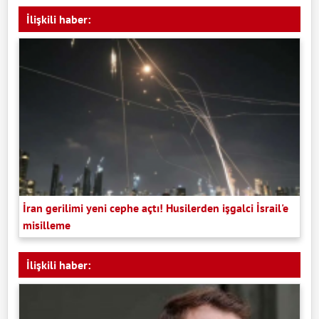
İlişkili haber:
İran gerilimi yeni cephe açtı! Husilerden işgalci İsrail'e
misilleme
İlişkili haber: