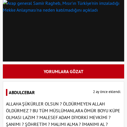
YORUMLARA GÖZAT
2 ay önce eklendi.
ABDULCEBAR
ALLAHA ŞÜKÜRLER OLSUN ? ÖLDÜRMEYEN ALLAH
ÖLDÜRMEZ ? BU TÜM MÜSLÜMANLARA ÖMÜR BOYU KÜPE
OLMASI LAZIM ? MALESEF ADAM DİYORKİ MEVKİMİ ?
ŞANIMI ? ŞÖHRETİM ? MALIMI ALMA ? İMANIMI AL ?