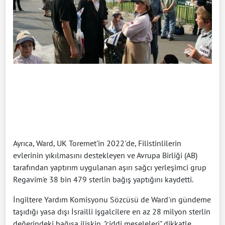
Ayrıca, Ward, UK Toremet'in 2022'de, Filistinlilerin
evlerinin yıkılmasını destekleyen ve Avrupa Birliği (AB)
tarafından yaptırım uygulanan aşırı sağcı yerleşimci grup
Regavim'e 38 bin 479 sterlin bağış yaptığını kaydetti.
İngiltere Yardım Komisyonu Sözcüsü de Ward'ın gündeme
taşıdığı yasa dışı İsrailli işgalcilere en az 28 milyon sterlin
değerindeki bağışa ilişkin, "ciddi meseleleri" dikkatle