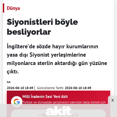
Dünya
Siyonistleri böyle
besliyorlar
İngiltere'de sözde hayır kurumlarının
yasa dışı Siyonist yerleşimlerine
milyonlarca sterlin aktardığı gün yüzüne
çıktı.
AA
2026-06-10 18:49
Güncelleme Tarihi:
2026-06-10 18:49
Milli İradenin Sesi Yeni Akit
x
Türkiye ve dünyadaki gelişmeleri yakından takip etmek için
Google listenize Yeni Akit'i ekleyin.
⭐ Bizi Google'da Takip Et