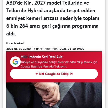
ABD'de Kia, 2027 model Telluride ve
Telluride Hybrid araçlarda tespit edilen
emniyet kemeri arızası nedeniyle toplam
6 bin 264 aracı geri çağırma programına
aldı.
Haber Merkezi
2026-06-10 19:00
Güncelleme Tarihi:
2026-06-10 19:00
Milli İradenin Sesi Yeni Akit
Türkiye ve dünyadaki gelişmeleri yakından takip etmek için
Google listenize Yeni Akit'i ekleyin.
⭐ Bizi Google'da Takip Et