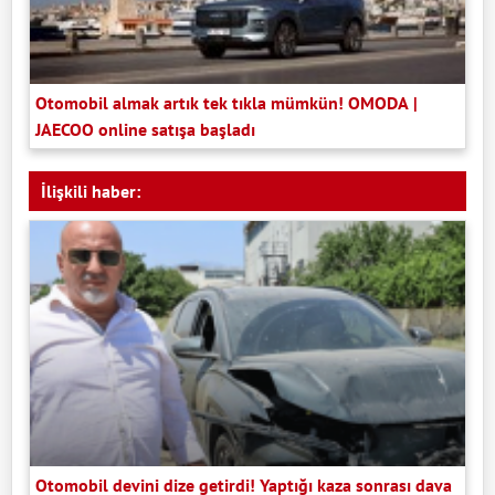
Otomobil almak artık tek tıkla mümkün! OMODA |
JAECOO online satışa başladı
İlişkili haber:
Otomobil devini dize getirdi! Yaptığı kaza sonrası dava