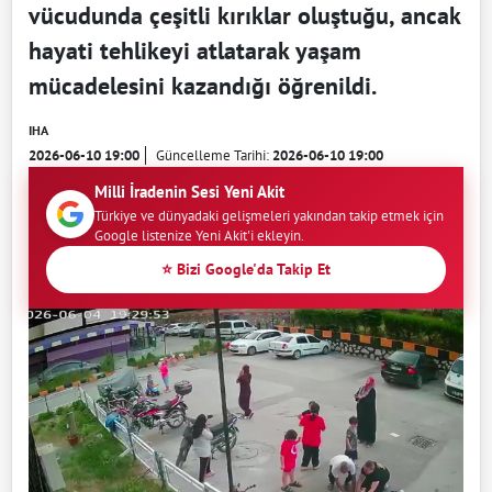
vücudunda çeşitli kırıklar oluştuğu, ancak
hayati tehlikeyi atlatarak yaşam
mücadelesini kazandığı öğrenildi.
IHA
2026-06-10 19:00
Güncelleme Tarihi:
2026-06-10 19:00
Milli İradenin Sesi Yeni Akit
Türkiye ve dünyadaki gelişmeleri yakından takip etmek için
Google listenize Yeni Akit'i ekleyin.
⭐ Bizi Google'da Takip Et