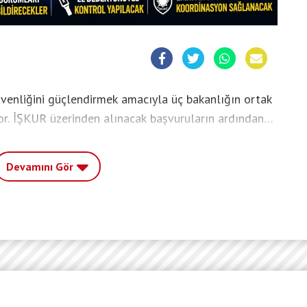
üvenliğini güçlendirmek amacıyla üç bakanlığın ortak
or. İŞKUR üzerinden alınacak başvuruların ardından
ersoneli, okul girişlerinde görev yapacak ve gerekli
 gerçekleştirebilecek.
Devamını Gör