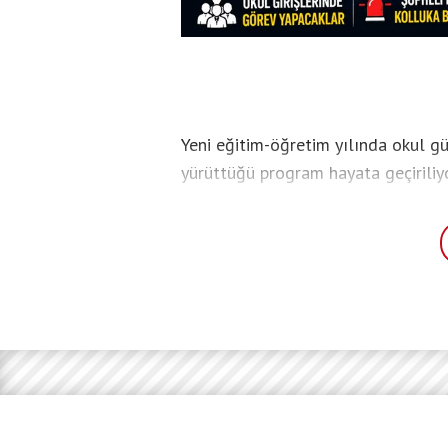
Yeni eğitim-öğretim yılında okul g
yürüttüğü program hayata geçiriliy
göreve başlayacak 30 bin güvenlik p
durumlarda el dedektörüyle kontrol