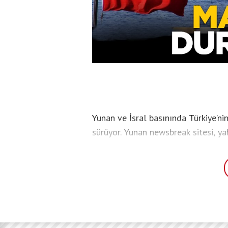
Yunan ve İsral basınında Türkiye’nin
sürüyor. Yunan newsbreak sitesi, ya
doktrininin durdurulması için Yuna
taşıyarak, “Türk gemileri sonsuza k
ifadeleriyle Türkiye’nin bölgeyi ilha