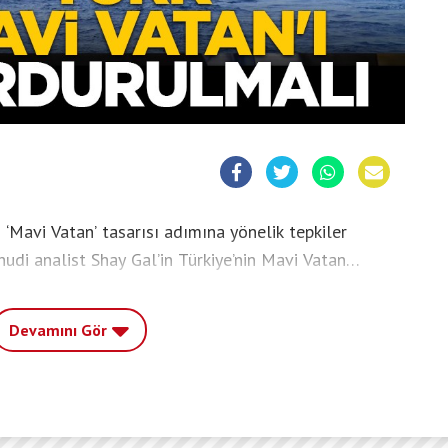
 ‘Mavi Vatan’ tasarısı adımına yönelik tepkiler
hudi analist Shay Gal’in Türkiye’nin Mavi Vatan
nistan ve Kıbrıs Rum Kesimi’ne yaptığı çağrıyı manşete
adar batmayacak” dedi. Yunan sitesi, siyonist yazarın
Devamını Gör
k etmeye çalıştığı yalanını da dile getirdi.