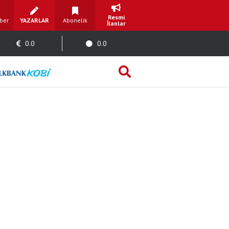
Resmi
ber
YAZARLAR
Abonelik
İlanlar
0.0
0.0