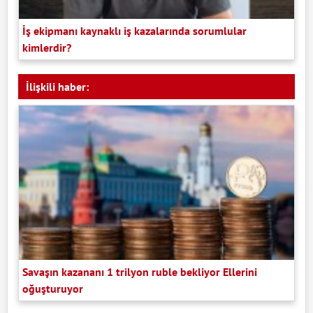
İş ekipmanı kaynaklı iş kazalarında sorumlular
kimlerdir?
İlişkili haber:
Savaşın kazananı 1 trilyon ruble bekliyor Ellerini
oğuşturuyor