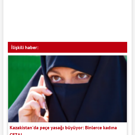
İlişkili haber:
Kazakistan'da peçe yasağı büyüyor: Binlerce kadına
CEZA!