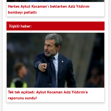
Herkes Aykut Kocaman'ı beklerken Aziz Yıldırım
bombayı patlattı
İlişkili haber:
Tek tek açıkladı: Aykut Kocaman Aziz Yıldırım'a
raporunu sundu!