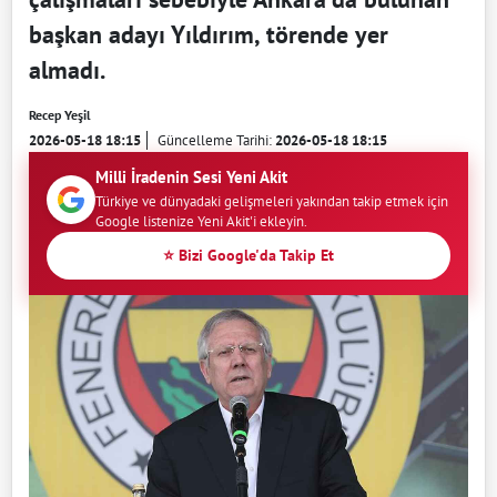
başkan adayı Yıldırım, törende yer
almadı.
Recep Yeşil
2026-05-18 18:15
Güncelleme Tarihi:
2026-05-18 18:15
Milli İradenin Sesi Yeni Akit
Türkiye ve dünyadaki gelişmeleri yakından takip etmek için
Google listenize Yeni Akit'i ekleyin.
⭐ Bizi Google'da Takip Et