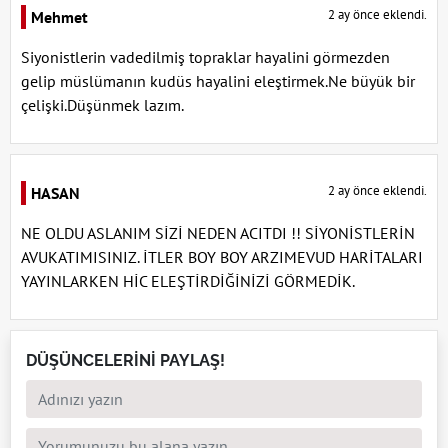
2 ay önce eklendi.
Mehmet
Siyonistlerin vadedilmiş topraklar hayalini görmezden
gelip müslümanın kudüs hayalini eleştirmek.Ne büyük bir
çelişki.Düşünmek lazım.
2 ay önce eklendi.
HASAN
NE OLDU ASLANIM SİZİ NEDEN ACITDI !! SİYONİSTLERİN
AVUKATIMISINIZ. İTLER BOY BOY ARZIMEVUD HARİTALARI
YAYINLARKEN HİC ELEŞTİRDİĞİNİZİ GÖRMEDİK.
DÜŞÜNCELERİNİ PAYLAŞ!