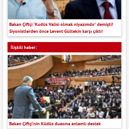
Bakan Çiftçi ‘Kudüs Valisi olmak niyazımdır’ demişti!
Siyonistlerden önce Levent Gültekin karşı çıktı!
İlişkili haber:
Bakan Çiftçi'nin Küdüs duasına anlamlı destek