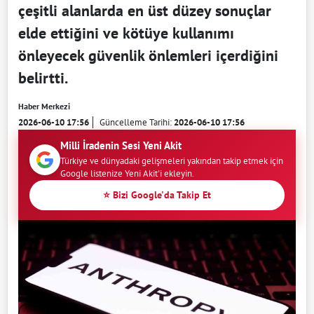
çeşitli alanlarda en üst düzey sonuçlar
elde ettiğini ve kötüye kullanımı
önleyecek güvenlik önlemleri içerdiğini
belirtti.
Haber Merkezi
2026-06-10 17:56
Güncelleme Tarihi:
2026-06-10 17:56
Milli İradenin Sesi Yeni Akit
Türkiye ve dünyadaki gelişmeleri yakından takip etmek için
Google listenize Yeni Akit'i ekleyin.
⭐ Bizi Google'da Takip Et