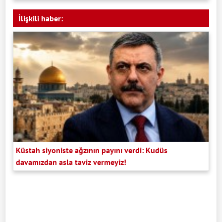
İlişkili haber:
Küstah siyoniste ağzının payını verdi: Kudüs
davamızdan asla taviz vermeyiz!