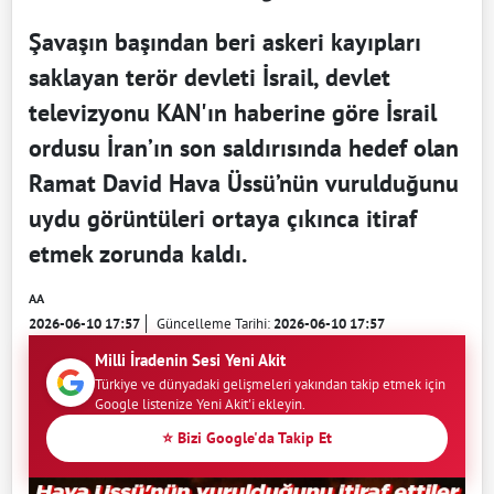
Şavaşın başından beri askeri kayıpları
saklayan terör devleti İsrail, devlet
televizyonu KAN'ın haberine göre İsrail
ordusu İran’ın son saldırısında hedef olan
Ramat David Hava Üssü’nün vurulduğunu
uydu görüntüleri ortaya çıkınca itiraf
etmek zorunda kaldı.
AA
2026-06-10 17:57
Güncelleme Tarihi:
2026-06-10 17:57
Milli İradenin Sesi Yeni Akit
Türkiye ve dünyadaki gelişmeleri yakından takip etmek için
Google listenize Yeni Akit'i ekleyin.
⭐ Bizi Google'da Takip Et