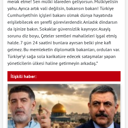
merak etme! Sen mülki idareden geliyorsun. Mülkiyelisin
yahu. Ayrıca artık vali değilsin, bakansın bakan! Türkiye
Cumhuriyeti’nin içişleri bakanı olmak dünya hayatında
erişilebilecek en şerefli görevlerdendir. Anladık dindarsın
da işinize bakın. Sokaklar güvensizlik kaynıyor. Asayiş
sorunu diz boyu, Çeteler semtleri mahalleleri işgal etmiş
halde. 7 gün 24 saatini bunlara ayırsan belki yine kafi
gelmez. Bu memleketin diplomatik bakanları, orduları var.
Türkiye’yi sağa sola karikatüre edecek sataşmalar yapan
yöneticilerin ülkesi haline getirmeyin arkadaş.”
İlişkili haber: