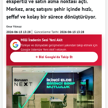
ekspertiz ve satın alma noktası açtı.
Merkez, araç satışını şehir içinde hızlı,
şeffaf ve kolay bir sürece dönüştürüyor.
Onur Yılmaz
2026-06-15 13:28
Güncelleme Tarihi:
2026-06-15 13:28
Milli İradenin Sesi Yeni Akit
Türkiye ve dünyadaki gelişmeleri yakından takip etmek için
Google listenize Yeni Akit'i ekleyin.
⭐ Bizi Google'da Takip Et