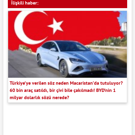
İlişkili haber:
Türkiye’ye verilen söz neden Macaristan’da tutuluyor?
60 bin araç satıldı, bir çivi bile çakılmadı! BYD’nin 1
milyar dolarlık sözü nerede?