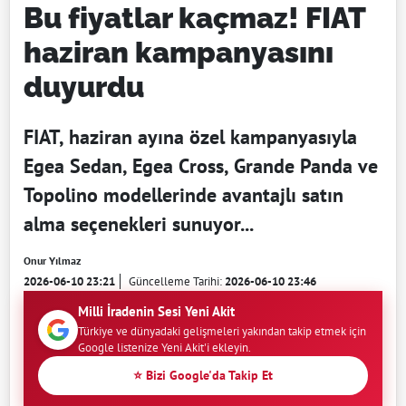
Bu fiyatlar kaçmaz! FIAT
haziran kampanyasını
duyurdu
FIAT, haziran ayına özel kampanyasıyla
Egea Sedan, Egea Cross, Grande Panda ve
Topolino modellerinde avantajlı satın
alma seçenekleri sunuyor...
Onur Yılmaz
2026-06-10 23:21
Güncelleme Tarihi:
2026-06-10 23:46
Milli İradenin Sesi Yeni Akit
Türkiye ve dünyadaki gelişmeleri yakından takip etmek için
Google listenize Yeni Akit'i ekleyin.
⭐ Bizi Google'da Takip Et