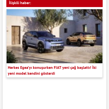
İlişkili haber:
Herkes Egea’yı konuşurken FIAT yeni çağ başlattı! İki
yeni model kendini gösterdi