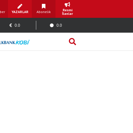
Resmi
ber
YAZARLAR
Abonelik
İlanlar
0.0
0.0