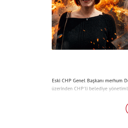
Eski CHP Genel Başkanı merhum Den
üzerinden CHP'li belediye yönetiml
Belediyelerdeki harcamalar ve son
eleştirilerini sıralayan Baykal, vat
çarpıcı ifadeler kullandı.