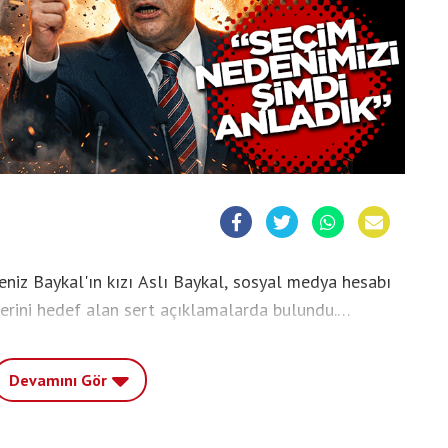
iz Baykal'ın kızı Aslı Baykal, sosyal medya hesabı
erini hedef alan sert açıklamalarda bulundu.
 dönemde yargıya taşınan iddialar üzerinden
andaşın ödediği vergilerin nerelere gittiğine dair
Devamını Gör