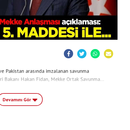
 ve Pakistan arasında imzalanan savunma
leri Bakanı Hakan Fidan, Mekke Ortak Savunma
Antlaşması'nın kolektif savunmaya ilişkin 5.
Devamını Gör