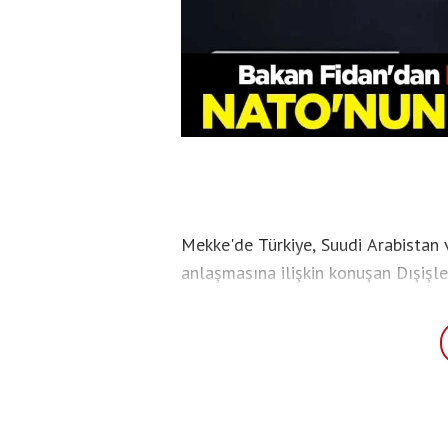
Mekke'de Türkiye, Suudi Arabistan
anlaşmasına ilişkin konuşan Dışiş
Anlaşması'nın teknik olarak, NATO 
maddesiyle aynı olduğunu söyledi.