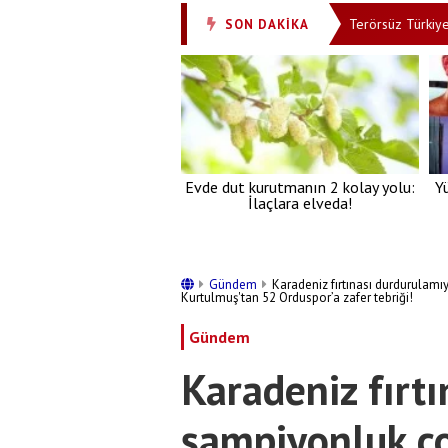
in paylaşım: Milli birliğimizi perçinleyecek
Terörsüz Türkiye’ye İP ve
SON DAKİKA
•
Evde dut kurutmanın 2 kolay yolu:
Y
İlaçlara elveda!
Gündem
Karadeniz fırtınası durdurulam
Kurtulmuş'tan 52 Orduspor’a zafer tebriği!
Gündem
Karadeniz fırt
şampiyonluk c