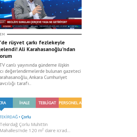
EM
de rüşvet çarkı fezlekeyle
elendi! Ali Karahasanoğlu'ndan
yorum
 TV canlı yayınında gündeme ilişkin
ıcı değerlendirmelerde bulunan gazeteci
Karahasanoğlu, Ankara Cumhuriyet
vcılığı tarafı..