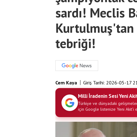
sardı! Meclis
Kurtulmuş'tan 
tebriği!
Cem Kaya
Giriş Tarihi:
2026-05-17 2
Milli İradenin Sesi Yeni Aki
Türkiye ve dünyadaki gelişmeler
için Google listenize Yeni Akit'i 