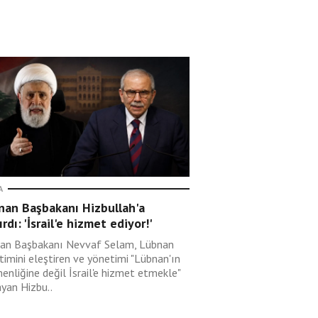
A
nan Başbakanı Hizbullah'a
ırdı: 'İsrail'e hizmet ediyor!'
an Başbakanı Nevvaf Selam, Lübnan
timini eleştiren ve yönetimi "Lübnan'ın
enliğine değil İsrail'e hizmet etmekle"
ayan Hizbu..