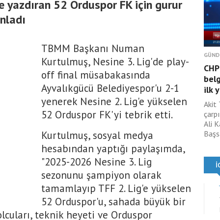
rle yazdıran 52 Orduspor FK için gurur
ınladı
TBMM Başkanı Numan
GÜND
Kurtulmuş, Nesine 3. Lig'de play-
CHP'
off final müsabakasında
belg
Ayvalıkgücü Belediyespor'u 2-1
ilk 
yenerek Nesine 2. Lig'e yükselen
Akit
52 Orduspor FK'yi tebrik etti.
çarp
Ali 
Kurtulmuş, sosyal medya
Başsa
hesabından yaptığı paylaşımda,
"2025-2026 Nesine 3. Lig
sezonunu şampiyon olarak
tamamlayıp TFF 2. Lig'e yükselen
52 Orduspor'u, sahada büyük bir
cuları, teknik heyeti ve Orduspor