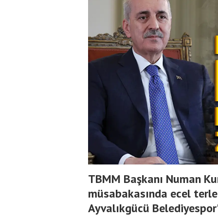
TBMM Başkanı Numan Kurtu
müsabakasında ecel terl
Ayvalıkgücü Belediyespor'u