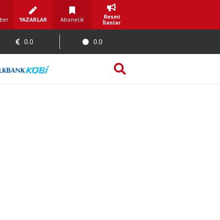
Resmi
ber
YAZARLAR
Abonelik
İlanlar
0.0
0.0