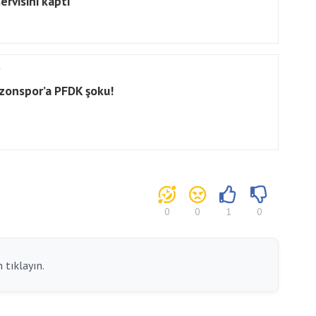
ervisini kaptı
zonspor’a PFDK şoku!
0
0
1
0
 tıklayın.