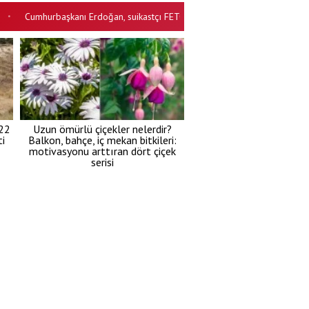
umhurbaşkanı Erdoğan, suikastçı FETÖ'cü Burkay Karatepe'den şikâyetçi old
 22
Uzun ömürlü çiçekler nelerdir?
i
Balkon, bahçe, iç mekan bitkileri:
motivasyonu arttıran dört çiçek
serisi