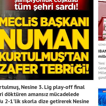
GÜND
IBAN
mill
Yeni 
Gene
Mille
günd
lmuş, Nesine 3. Lig play-off final
eri döktüren amansız mücadelede
 2-1'lik skorla dize getirerek Nesine