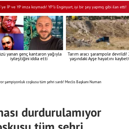
 YP imza koymadı! YP’li Enginyurt, iyi bir şey yapmış gibi ilan etti!
C
•
üzü yanan genç kantaron yağıyla
Tarım aracı şarampole devrildi!
iyileştiğini iddia etti
yaşındaki Ayşe hayatını kaybett
ıyor şampiyonluk coşkusu tüm şehri sardı! Meclis Başkanı Numan
ınası durdurulamıyor
oşkusu tüm şehri