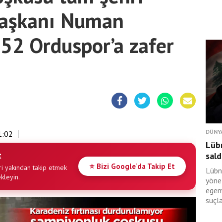
 Başkanı Numan
52 Orduspor’a zafer
DÜNY
1:02
Lüb
t
sald
⭐ Bizi Google'da Takip Et
i yakından takip etmek
Lübn
ekleyin.
yöne
egem
suçl