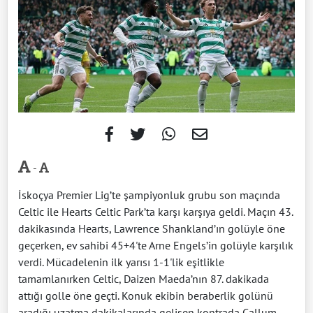
-
İskoçya Premier Lig’te şampiyonluk grubu son maçında
Celtic ile Hearts Celtic Park’ta karşı karşıya geldi. Maçın 43.
dakikasında Hearts, Lawrence Shankland’ın golüyle öne
geçerken, ev sahibi 45+4'te Arne Engels’in golüyle karşılık
verdi. Mücadelenin ilk yarısı 1-1'lik eşitlikle
tamamlanırken Celtic, Daizen Maeda’nın 87. dakikada
attığı golle öne geçti. Konuk ekibin beraberlik golünü
aradığı uzatma dakikalarında gelişen kontrada Callum