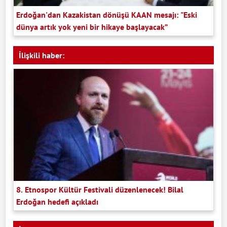
Erdoğan'dan Kazakistan dönüşü KAAN mesajı: "Eski
dünya artık yok yeni bir hikaye başlayacak”
İlişkili haber:
8. Etnospor Kültür Festivali düzenlenecek! Bilal
Erdoğan hedefi açıkladı