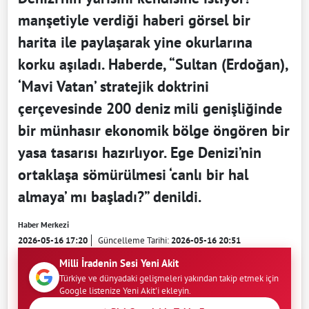
manşetiyle verdiği haberi görsel bir
harita ile paylaşarak yine okurlarına
korku aşıladı. Haberde, “Sultan (Erdoğan),
‘Mavi Vatan’ stratejik doktrini
çerçevesinde 200 deniz mili genişliğinde
bir münhasır ekonomik bölge öngören bir
yasa tasarısı hazırlıyor. Ege Denizi’nin
ortaklaşa sömürülmesi ‘canlı bir hal
almaya’ mı başladı?” denildi.
Haber Merkezi
2026-05-16 17:20
Güncelleme Tarihi:
2026-05-16 20:51
Milli İradenin Sesi Yeni Akit
Türkiye ve dünyadaki gelişmeleri yakından takip etmek için
Google listenize Yeni Akit'i ekleyin.