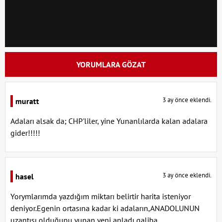
YORUMLARA GÖZAT
3 ay önce eklendi.
muratt
Adaları alsak da; CHP'liler, yine Yunanlılarda kalan adalara
gider!!!!!
3 ay önce eklendi.
hasel
Yorymlarımda yazdığım miktarı belirtir harita isteniyor
deniyor.Egenin ortasına kadar ki adaların,ANADOLUNUN
uzantısı olduğunu yunan yeni anladı galiba.