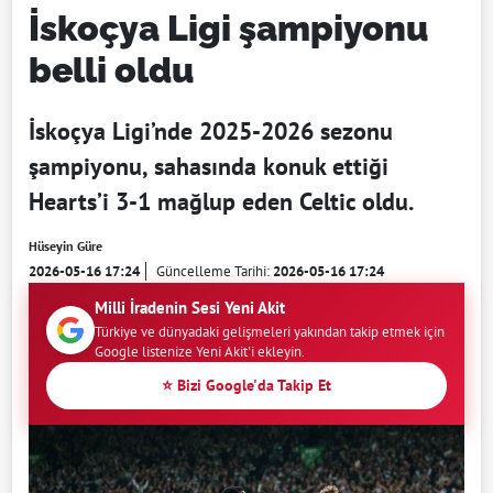
İskoçya Ligi şampiyonu
belli oldu
İskoçya Ligi’nde 2025-2026 sezonu
şampiyonu, sahasında konuk ettiği
Hearts’i 3-1 mağlup eden Celtic oldu.
Hüseyin Güre
2026-05-16 17:24
Güncelleme Tarihi:
2026-05-16 17:24
Milli İradenin Sesi Yeni Akit
Türkiye ve dünyadaki gelişmeleri yakından takip etmek için
Google listenize Yeni Akit'i ekleyin.
⭐ Bizi Google'da Takip Et