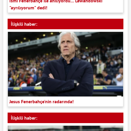
İsmi Fenerbahçe ile anılıyordu... Lewandowski
"ayrılıyorum" dedi!
İlişkili haber:
Jesus Fenerbahçe'nin radarında!
İlişkili haber: