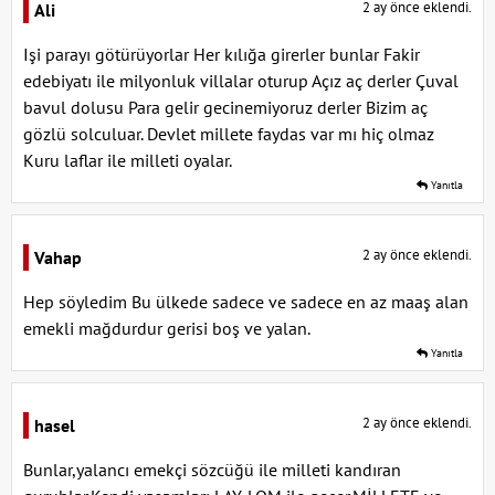
2 ay önce eklendi.
Ali
Işi parayı götürüyorlar Her kılığa girerler bunlar Fakir
edebiyatı ile milyonluk villalar oturup Açız aç derler Çuval
bavul dolusu Para gelir gecinemiyoruz derler Bizim aç
gözlü solculuar. Devlet millete faydas var mı hiç olmaz
Kuru laflar ile milleti oyalar.
Yanıtla
2 ay önce eklendi.
Vahap
Hep söyledim Bu ülkede sadece ve sadece en az maaş alan
emekli mağdurdur gerisi boş ve yalan.
Yanıtla
2 ay önce eklendi.
hasel
Bunlar,yalancı emekçi sözcüğü ile milleti kandıran