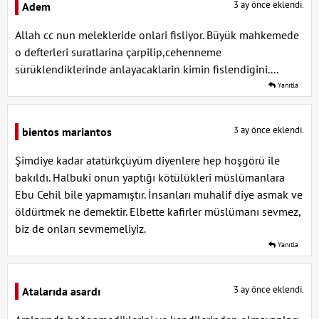
3 ay önce eklendi.
Adem
Allah cc nun melekleride onlari fisliyor. Büyük mahkemede
o defterleri suratlarina çarpilip,cehenneme
sürüklendiklerinde anlayacaklarin kimin fislendigini....
Yanıtla
3 ay önce eklendi.
bientos mariantos
Şimdiye kadar atatürkçüyüm diyenlere hep hoşgörü ile
bakıldı. Halbuki onun yaptığı kötülükleri müslümanlara
Ebu Cehil bile yapmamıştır. İnsanları muhalif diye asmak ve
öldürtmek ne demektir. Elbette kafirler müslümanı sevmez,
biz de onları sevmemeliyiz.
Yanıtla
3 ay önce eklendi.
Atalarıda asardı