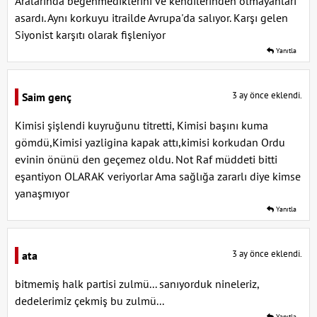
Aralarında beğenmediklerini ve kendilerinden olmayanları
asardı. Aynı korkuyu itrailde Avrupa'da salıyor. Karşı gelen
Siyonist karşıtı olarak fişleniyor
Yanıtla
3 ay önce eklendi.
Saim genç
Kimisi şişlendi kuyruğunu titretti, Kimisi başını kuma
gömdü,Kimisi yazligina kapak attı,kimisi korkudan Ordu
evinin önünü den geçemez oldu. Not Raf müddeti bitti
eşantiyon OLARAK veriyorlar Ama sağlığa zararlı diye kimse
yanaşmıyor
Yanıtla
3 ay önce eklendi.
ata
bitmemiş halk partisi zulmü... sanıyorduk nineleriz,
dedelerimiz çekmiş bu zulmü...
Yanıtla