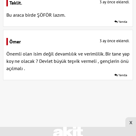
3 ay önce eklendi.
Taklit.
Bu araca birde ŞÖFÖR lazım.
Yanıtla
3 ay önce eklendi.
Ömer
Önemli olan isim değil devamlılık ve verimlilik. Bir tane yap
koy ne olacak ? Devlet büyük teşvik vermeli , gençlerin önü
açılmalı .
Yanıtla
x