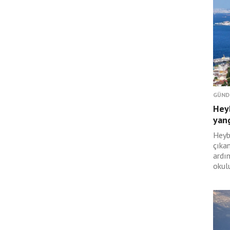
GÜND
Hey
yan
Heyb
çıka
ardı
okulu