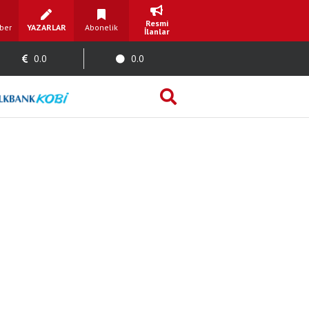
Resmi
ber
YAZARLAR
Abonelik
İlanlar
0.0
0.0