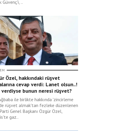
 Güvenç'i, ..
EM
r Özel, hakkındaki rüşvet
alarına cevap verdi: Lanet olsun..!
 verdiyse bunun neresi rüşvet?
Ağbaba ile birlikte hakkında 'zincirleme
lde rüşvet almak'tan fezleke düzenlenen
 Parti Genel Başkanı Özgür Özel,
s'te gaz..