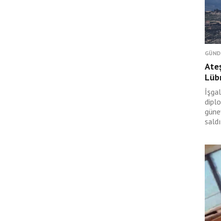
GÜND
Ateş
Lüb
İşgal
dipl
güney
saldı