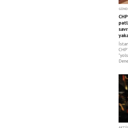
GÜND
CHP’
patl
savr
yaka
İsta
CHP’l
"yol
Dene
AKTÜ