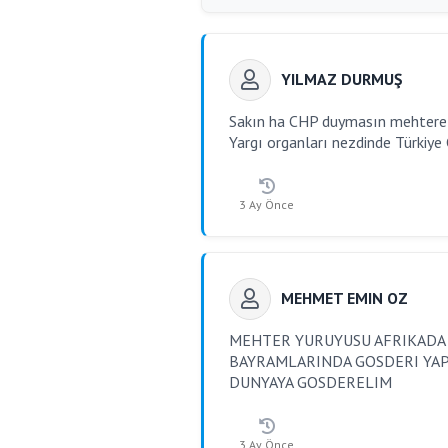
YILMAZ DURMUŞ
Sakın ha CHP duymasın mehtere 
Yargı organları nezdinde Türkiye 
3 Ay Önce
MEHMET EMIN OZ
MEHTER YURUYUSU AFRIKADA 
BAYRAMLARINDA GOSDERI YAP
DUNYAYA GOSDERELIM
3 Ay Önce