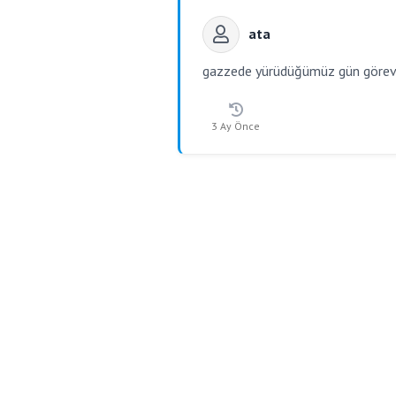
ata
gazzede yürüdüğümüz gün görev if
3 Ay Önce