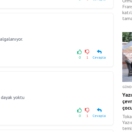
Orma
Fran
katıl
tama
algalanıyor.
0
1
Cevapla
GÜND
Yazı
? dayak yoktu
çevr
çoc
0
1
Cevapla
Toka
Yazı
temi