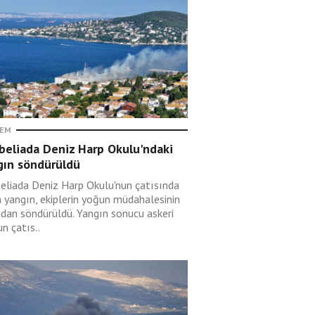
EM
beliada Deniz Harp Okulu'ndaki
gın söndürüldü
eliada Deniz Harp Okulu'nun çatısında
n yangın, ekiplerin yoğun müdahalesinin
ndan söndürüldü. Yangın sonucu askeri
n çatıs..