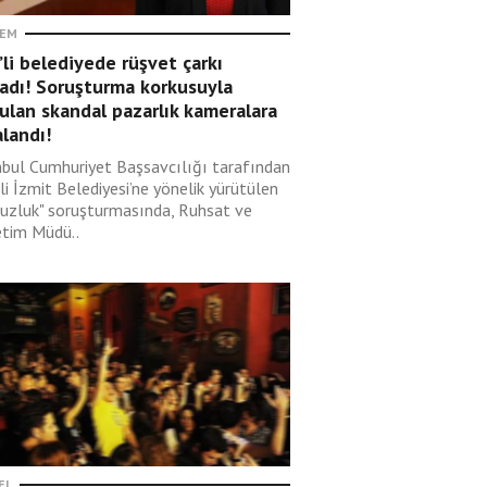
EM
li belediyede rüşvet çarkı
adı! Soruşturma korkusuyla
ulan skandal pazarlık kameralara
landı!
nbul Cumhuriyet Başsavcılığı tarafından
i İzmit Belediyesi’ne yönelik yürütülen
suzluk" soruşturmasında, Ruhsat ve
tim Müdü..
EL