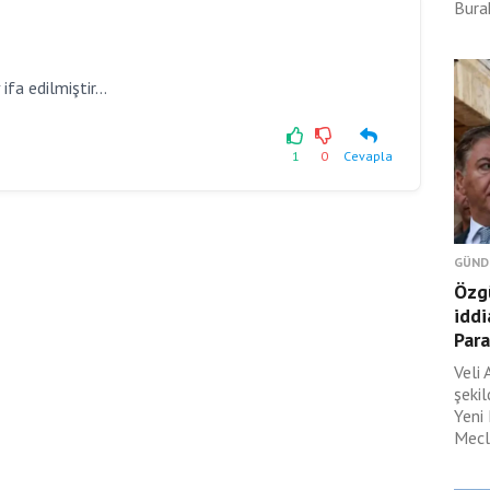
Burak
a edilmiştir...
1
0
Cevapla
GÜND
Özgü
iddi
Para
Veli 
şeki
Yeni
Mecli