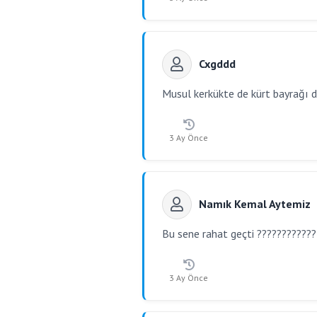
Cxgddd
Musul kerkükte de kürt bayrağı d
3 Ay Önce
Namık Kemal Aytemiz
Bu sene rahat geçti ???????????
3 Ay Önce