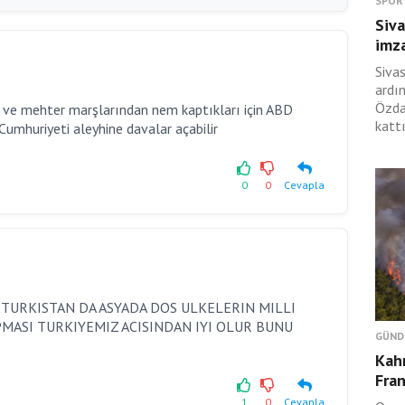
SPOR
Siva
imza
Siva
ardı
Özda
ve mehter marşlarından nem kaptıkları için ABD
kattı
Cumhuriyeti aleyhine davalar açabilir
0
0
Cevapla
TURKISTAN DA ASYADA DOS ULKELERIN MILLI
MASI TURKIYEMIZ ACISINDAN IYI OLUR BUNU
GÜND
Kah
Fran
1
0
Cevapla