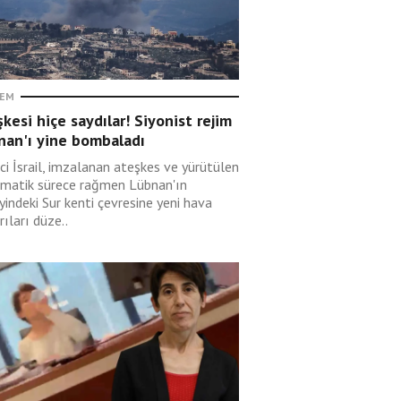
EM
kesi hiçe saydılar! Siyonist rejim
nan'ı yine bombaladı
ci İsrail, imzalanan ateşkes ve yürütülen
omatik sürece rağmen Lübnan'ın
indeki Sur kenti çevresine yeni hava
rıları düze..