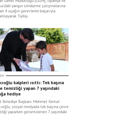
n Genel Müdürlüğü (OGM), İspanya ve
sa’daki yangın söndürme çalışmalarına
an 4 uçağın görevlerini başarıyla
mlayarak Türkiy..
EM
cıoğlu kalpleri ısıttı: Tek başına
e temizliği yapan 7 yaşındaki
uğa hediye
t Belediye Başkanı Mehmet Kemal
cıoğlu, sosyal medyada tek başına çevre
zliği yaparken görüntülenen 7 yaşındaki