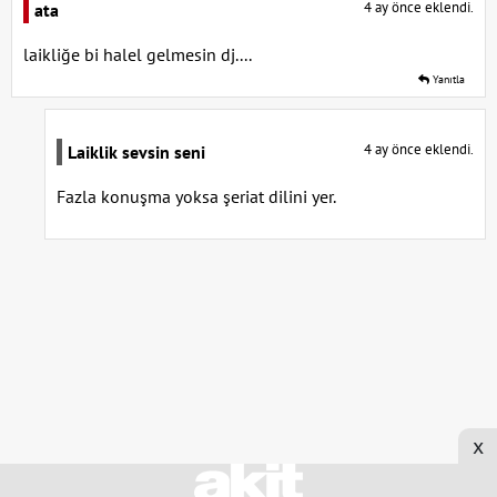
4 ay önce eklendi.
ata
laikliğe bi halel gelmesin dj....
Yanıtla
4 ay önce eklendi.
Laiklik sevsin seni
Fazla konuşma yoksa şeriat dilini yer.
x