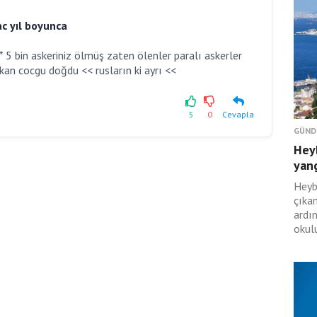
ac yıl boyunca
* 5 bin askeriniz ölmüş zaten ölenler paralı askerler
an cocgu doğdu << rusların ki ayrı <<
5
0
Cevapla
GÜND
Hey
yan
Heyb
çıka
ardı
okulu