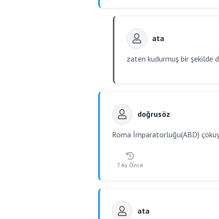
ata
zaten kudurmuş bir şekilde dol
doğrusöz
Roma İmparatorluğu(ABD) çöküyor.
7 Ay Önce
ata