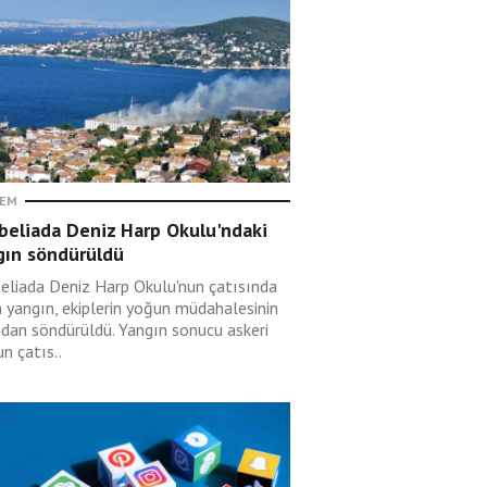
EM
beliada Deniz Harp Okulu'ndaki
gın söndürüldü
eliada Deniz Harp Okulu'nun çatısında
n yangın, ekiplerin yoğun müdahalesinin
ndan söndürüldü. Yangın sonucu askeri
n çatıs..