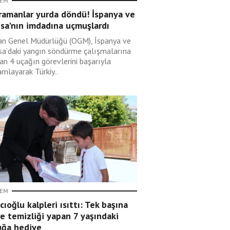
EM
ramanlar yurda döndü! İspanya ve
sa'nın imdadına uçmuşlardı
n Genel Müdürlüğü (OGM), İspanya ve
sa’daki yangın söndürme çalışmalarına
an 4 uçağın görevlerini başarıyla
mlayarak Türkiy..
EM
cıoğlu kalpleri ısıttı: Tek başına
e temizliği yapan 7 yaşındaki
uğa hediye