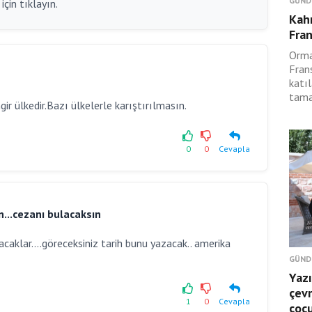
GÜND
çin tıklayın.
Kah
Fran
Orma
Fran
katıl
tama
 ülkedir.Bazı ülkelerle karıştırılmasın.
0
0
Cevapla
...cezanı bulacaksın
aklar....göreceksiniz tarih bunu yazacak.. amerika
GÜND
Yazı
çevr
1
0
Cevapla
çoc