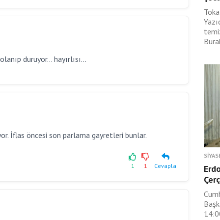
Toka
Yazı
temi
Burak
anıp duruyor... hayırlısı...
 İflas öncesi son parlama gayretleri bunlar.
SIYAS
1
1
Cevapla
Erdo
Çerç
Cumh
Başk
14:0