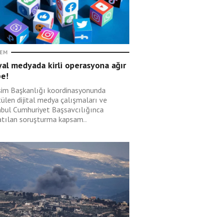
EM
al medyada kirli operasyona ağır
be!
işim Başkanlığı koordinasyonunda
tülen dijital medya çalışmaları ve
nbul Cumhuriyet Başsavcılığınca
atılan soruşturma kapsam..