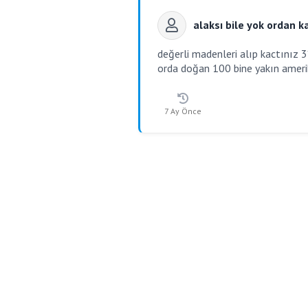
alaksı bile yok ordan k
değerli madenleri alıp kactınız 3
orda doğan 100 bine yakın amerik
7 Ay Önce