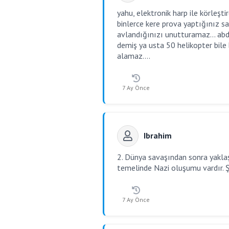
yahu, elektronik harp ile körleşti
binlerce kere prova yaptığınız sa
avlandığınızı unutturamaz... abd a
demiş ya usta 50 helikopter bil
alamaz....
7 Ay Önce
Ibrahim
2. Dünya savaşından sonra yaklaş
temelinde Nazi oluşumu vardır. Ş
7 Ay Önce