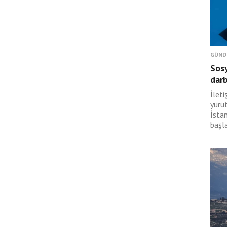
GÜND
Sosy
dar
İlet
yürü
İsta
başl