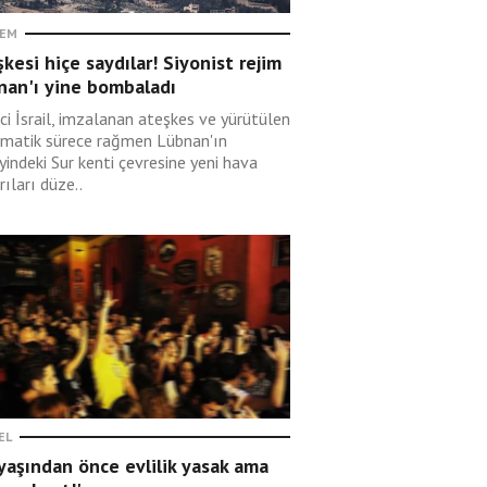
EM
kesi hiçe saydılar! Siyonist rejim
nan'ı yine bombaladı
ci İsrail, imzalanan ateşkes ve yürütülen
omatik sürece rağmen Lübnan'ın
indeki Sur kenti çevresine yeni hava
rıları düze..
EL
yaşından önce evlilik yasak ama