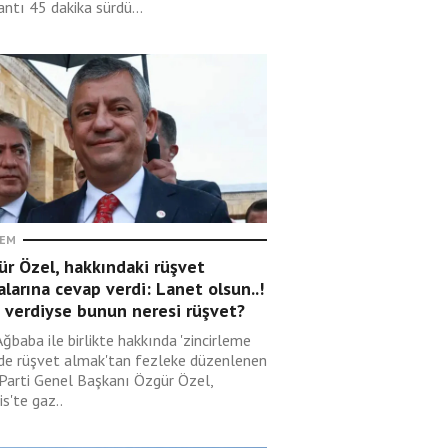
ntı 45 dakika sürdü...
EM
r Özel, hakkındaki rüşvet
alarına cevap verdi: Lanet olsun..!
 verdiyse bunun neresi rüşvet?
Ağbaba ile birlikte hakkında 'zincirleme
lde rüşvet almak'tan fezleke düzenlenen
 Parti Genel Başkanı Özgür Özel,
s'te gaz..