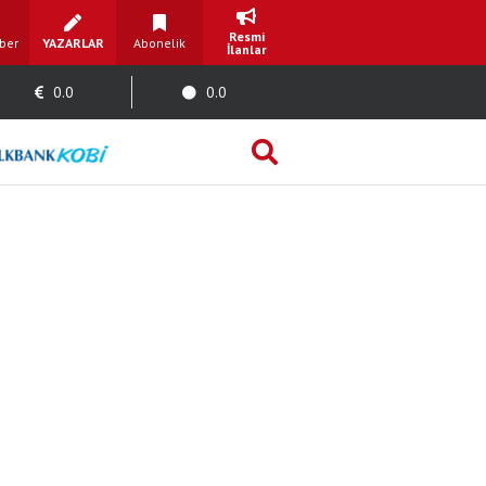
Resmi
ber
YAZARLAR
Abonelik
İlanlar
0.0
0.0