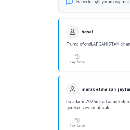
Haberle ilgili yorum yapmak i
hasel
Trump efendi,AFGANİSTAN cihangir
7 Ay Önce
merak etme sarı şeytan
bu adamı 2026da ortadan kaldırac
gereken cevabı alacak
7 Ay Önce