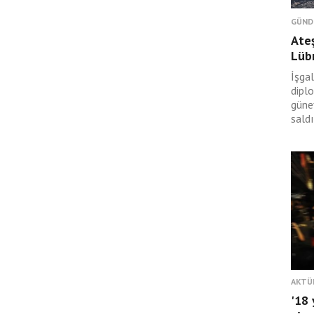
GÜND
Ateş
Lüb
İşgal
dipl
güney
saldı
AKTÜ
'18 