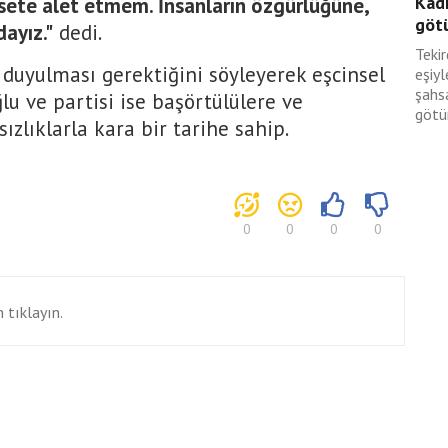
Kadı
asete alet etmem. İnsanların özgürlüğüne,
götü
ayız."
dedi.
Tekir
 duyulması gerektiğini söyleyerek eşcinsel
eşiyl
şahsa
lu ve partisi ise başörtülülere ve
götür
zlıklarla kara bir tarihe sahip.
0
0
0
0
 tıklayın.