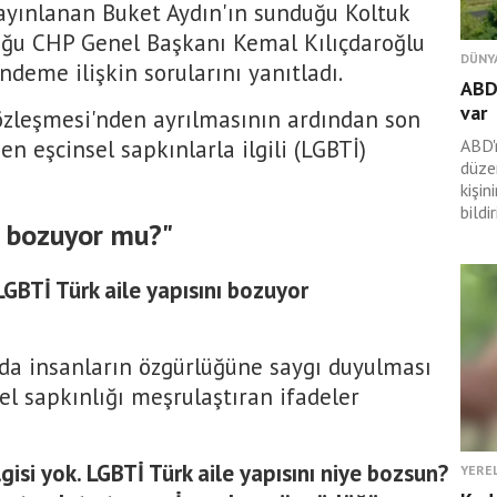
ayınlanan Buket Aydın'ın sunduğu Koltuk
ğu CHP Genel Başkanı Kemal Kılıçdaroğlu
DÜNY
ündeme ilişkin sorularını yanıtladı.
ABD'
var
Sözleşmesi'nden ayrılmasının ardından son
eşcinsel sapkınlarla ilgili (LGBTİ)
ABD'
düze
kişin
bildiri
nı bozuyor mu?"
LGBTİ Türk aile yapısını bozuyor
ında insanların özgürlüğüne saygı duyulması
el sapkınlığı meşrulaştıran ifadeler
gisi yok. LGBTİ Türk aile yapısını niye bozsun?
YERE