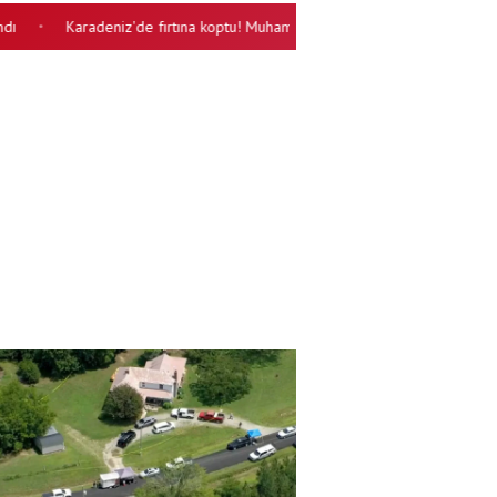
Karadeniz'de fırtına koptu! Muhammed Salah Trabzonspor için sağlık k
•