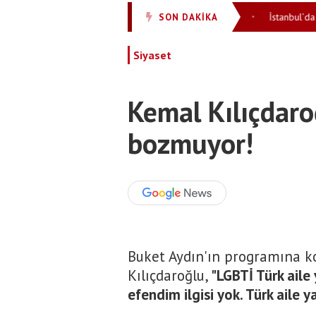
rabekir Stadı Galatasaray maçıyla tamamen açılıyor
İstanbul’da gören
SON DAKİKA
•
Siyaset
Kemal Kılıçdaro
bozmuyor!
Buket Aydın'ın programına k
Kılıçdaroğlu
,
"LGBTİ Türk aile
efendim ilgisi yok. Türk aile y