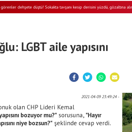
ler dehşete düştü! Sokakta tavşanı kesip derisini yüzdü, gözaltına alındı
ğlu: LGBT aile yapısını
2021-04-09 23:49:24 -
onuk olan CHP Lideri
Kemal
 yapısını bozuyor mu?"
sorusuna,
"Hayır
apısını niye bozsun?"
şeklinde cevap verdi.