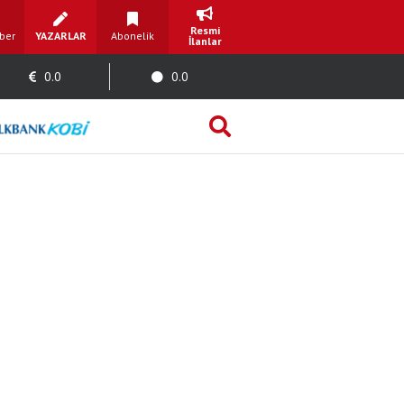
Resmi
ber
YAZARLAR
Abonelik
İlanlar
0.0
0.0