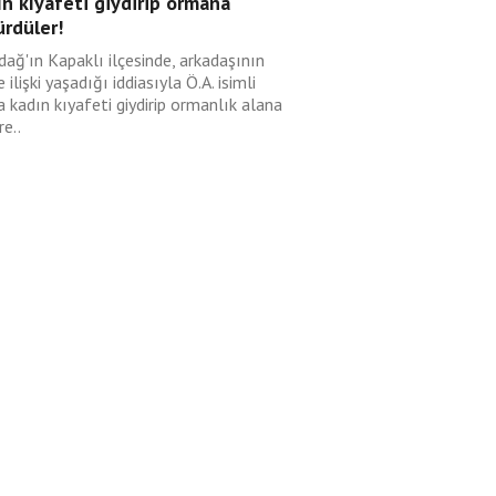
n kıyafeti giydirip ormana
rdüler!
dağ'ın Kapaklı ilçesinde, arkadaşının
e ilişki yaşadığı iddiasıyla Ö.A. isimli
 kadın kıyafeti giydirip ormanlık alana
e..