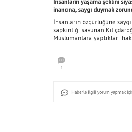
İnsanların yaşama şeklini siy
inancına, saygı duymak zorund
İnsanların özgürlüğüne saygı
sapkınlığı savunan Kılıçdaroğ
Müslümanlara yaptıkları haksı
1
Haberle ilgili yorum yapmak için