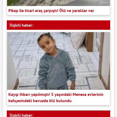
Pikap ile ticari araç çarpıştı! Ölü ve yaralılar var
İlişkili haber:
Kayıp ihbarı yapılmıştı! 5 yaşındaki Menesa evlerinin
bahçesindeki havuzda ölü bulundu
İlişkili haber: