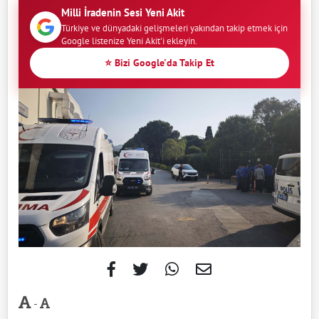
Milli İradenin Sesi Yeni Akit
Türkiye ve dünyadaki gelişmeleri yakından takip etmek için
Google listenize Yeni Akit'i ekleyin.
⭐ Bizi Google'da Takip Et
-