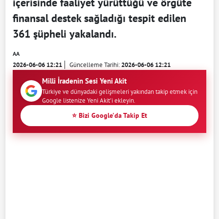
içerisinde faaliyet yürüttüğü ve örgüte
finansal destek sağladığı tespit edilen
361 şüpheli yakalandı.
AA
2026-06-06 12:21
Güncelleme Tarihi:
2026-06-06 12:21
Milli İradenin Sesi Yeni Akit
Türkiye ve dünyadaki gelişmeleri yakından takip etmek için
Google listenize Yeni Akit'i ekleyin.
⭐ Bizi Google'da Takip Et