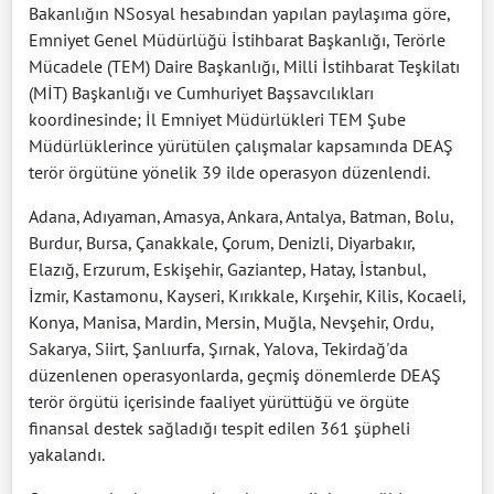
Bakanlığın NSosyal hesabından yapılan paylaşıma göre,
Emniyet Genel Müdürlüğü İstihbarat Başkanlığı, Terörle
Mücadele (TEM) Daire Başkanlığı, Milli İstihbarat Teşkilatı
(MİT) Başkanlığı ve Cumhuriyet Başsavcılıkları
koordinesinde; İl Emniyet Müdürlükleri TEM Şube
Müdürlüklerince yürütülen çalışmalar kapsamında DEAŞ
terör örgütüne yönelik 39 ilde operasyon düzenlendi.
Adana, Adıyaman, Amasya, Ankara, Antalya, Batman, Bolu,
Burdur, Bursa, Çanakkale, Çorum, Denizli, Diyarbakır,
Elazığ, Erzurum, Eskişehir, Gaziantep, Hatay, İstanbul,
İzmir, Kastamonu, Kayseri, Kırıkkale, Kırşehir, Kilis, Kocaeli,
Konya, Manisa, Mardin, Mersin, Muğla, Nevşehir, Ordu,
Sakarya, Siirt, Şanlıurfa, Şırnak, Yalova, Tekirdağ'da
düzenlenen operasyonlarda, geçmiş dönemlerde DEAŞ
terör örgütü içerisinde faaliyet yürüttüğü ve örgüte
finansal destek sağladığı tespit edilen 361 şüpheli
yakalandı.