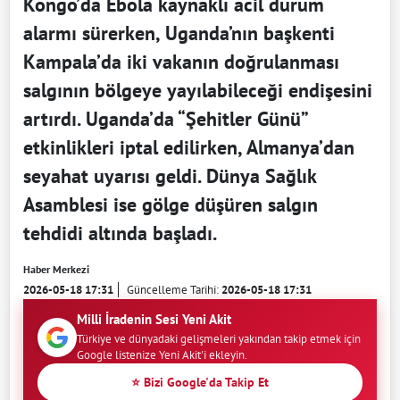
Kongo’da Ebola kaynaklı acil durum
alarmı sürerken, Uganda’nın başkenti
Kampala’da iki vakanın doğrulanması
salgının bölgeye yayılabileceği endişesini
artırdı. Uganda’da “Şehitler Günü”
etkinlikleri iptal edilirken, Almanya’dan
seyahat uyarısı geldi. Dünya Sağlık
Asamblesi ise gölge düşüren salgın
tehdidi altında başladı.
Haber Merkezi
2026-05-18 17:31
Güncelleme Tarihi:
2026-05-18 17:31
Milli İradenin Sesi Yeni Akit
Türkiye ve dünyadaki gelişmeleri yakından takip etmek için
Google listenize Yeni Akit'i ekleyin.
⭐ Bizi Google'da Takip Et