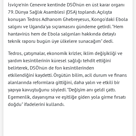
İsviçre'nin Cenevre kentinde DSÖ'nün en üst karar organı
79. Dünya Sağlık Asamblesi (DSA) toplandı. Açılışta
konuşan Tedros Adhanom Ghebreyesus, Kongo'daki Ebola
salgını ve Uganda'ya sıçramasını gündeme getirdi. "Hem
hantavirüs hem de Ebola salgınları hakkında detaylı
teknik raporu bugün üye ülkelere sunacağım" dedi.
Tedros, çatışmalar, ekonomik krizler, iklim değişikliği ve
yardım kesintilerinin küresel sağlığı tehdit ettiğini
belirterek, DSÖ'nün de fon kesintilerinden
etkilendiğini kaydetti. Örgütün bilim, acil durum ve finans
alanlarında reformlara gittiğini, daha yalın ve etkili bir
yapıya kavuştuğunu söyledi. "Değişim anı geldi çattı.
Egemenlik, dayanışma ve eşitliğe giden yola girme fırsatı
doğdu" ifadelerini kullandı.