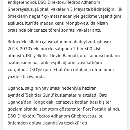
endişelendirdi. DSÖ Direktörü Tedros Adhanom
Ghebreyesus, şüpheli vakaların 5 Mayıs'ta bildirildiğini, ilk
örneklerin negatif çıkması nedeniyle gecikme yaşandığını
açıkladı. Ituri'de maden kenti Mongbwalu'da Nisan
ortasında bir cenaze töreni sonrası vakalar arttı.
Bölgedeki silahlı çatışmalar müdahaleyi zorlaştırıyor.
2018-2020'deki önceki salgında 2 bin 300 kişi
ölmüştü. IRC yetkilisi Lievin Bangali, uluslararası fonların
azalmasının hastalık tespit ağlarını zayıflattığını
vurguladı. DSÖ'ye göre Ebola'nın ortalama ölüm oranı
yüzde 50 civarında.
Uganda, salgının yayılması nedeniyle haziran
ayındaki ‘Şehitler Günü’ kutlamalarını erteledi. Batı
Uganda'dan Kongo'daki cenazeye katılan bazı kişiler
gözlem altında, semptom gösterenler Fort Portal'a alındı.
DSÖ Direktörü Tedros Adhanom Ghebreyesus, bu
önlemden dolayı Uganda’ya teşekkür etti.