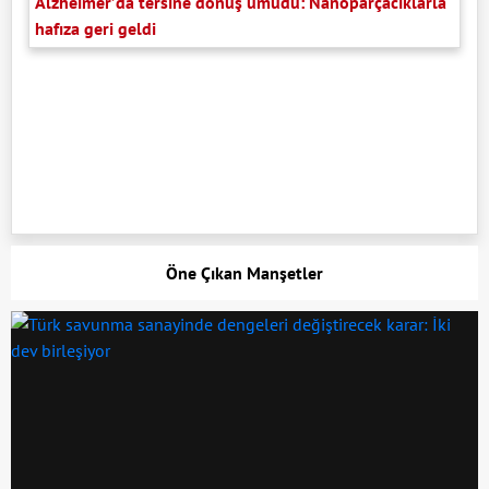
Alzheimer’da tersine dönüş umudu: Nanoparçacıklarla
hafıza geri geldi
Öne Çıkan Manşetler