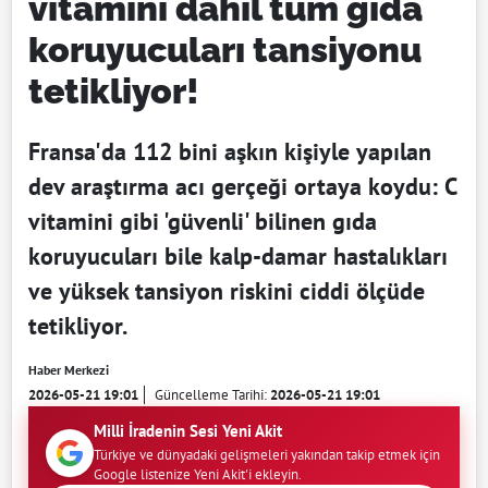
vitamini dahil tüm gıda
koruyucuları tansiyonu
tetikliyor!
Fransa'da 112 bini aşkın kişiyle yapılan
dev araştırma acı gerçeği ortaya koydu: C
vitamini gibi 'güvenli' bilinen gıda
koruyucuları bile kalp-damar hastalıkları
ve yüksek tansiyon riskini ciddi ölçüde
tetikliyor.
Haber Merkezi
2026-05-21 19:01
Güncelleme Tarihi:
2026-05-21 19:01
Milli İradenin Sesi Yeni Akit
Türkiye ve dünyadaki gelişmeleri yakından takip etmek için
Google listenize Yeni Akit'i ekleyin.