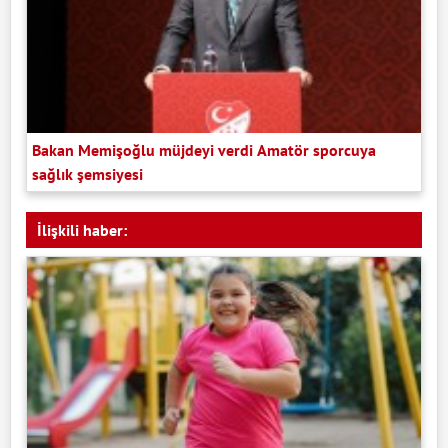
Bakan Memişoğlu müjdeyi verdi Amatör sporcuya
sağlık şemsiyesi
İlişkili haber: