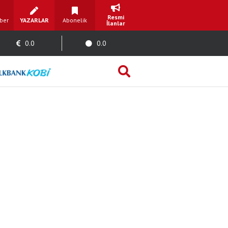
Resmi
ber
YAZARLAR
Abonelik
İlanlar
0.0
0.0