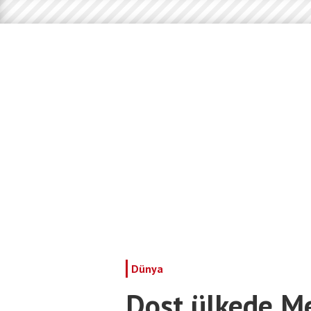
Dünya
Dost ülkede Mec