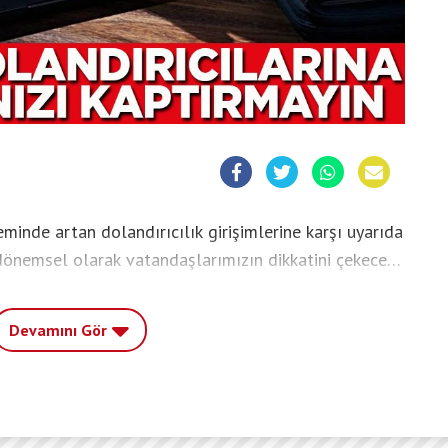
inde artan dolandırıcılık girişimlerine karşı uyarıda
 dönemsel olarak vatandaşlarımızın dikkatini çekecek
k kazanç sağlanacağı vadedilerek para gönderilmesi
işimlerine karşı bilinmeyen kişilerle hesap bilgileri,
Devamını Gör
alıdır”