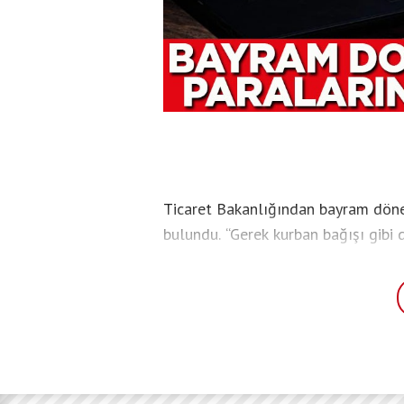
Ticaret Bakanlığından bayram dönem
bulundu. “Gerek kurban bağışı gibi
konular gerekse kısa sürede yükse
taleplerini içeren dolandırıcılık gir
şifre ve kişisel veriler paylaşılmam