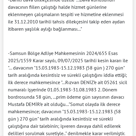
davacının fiilen çalıştığı halde hizmet günlerine
eklenmeyen çalışmaların tespiti ve hizmetine eklenmesi
ile 31.12.2010 tarihli tahsis dilekçesini takip eden aydan
itibaren yaşlılık aylığı bağlanması..."
-Samsun Bölge Adliye Mahkemesinin 2024/655 Esas
2025/1559 Karar sayılı, 09/07/2025 tarihli kesin kararı ile
"... davacının "15.03.1983-15.12.1983 (58 gün ) 270 gün"
tarih aralığında kesintisiz ve sürekli çalıştığını iddia ettiği;
ilk derece mahkemesince "...Rızvan DENİZ’e ait 05261 sicil
numaralı işyerinde 01.05.1983-31.08.1983 2. Dönem
bordrosunda 58 gün, ...prim ödeme gün sayısının davacı
Mustafa DEMİR’e ait olduğu..."Somut olayda ilk derece
mahkemesince; davacının "15.03.1983-15.12.1983 (58
gün ) 270 gün" tarih aralığında kesintisiz ve sürekli
çalıştığına dair talebinin; işveren davaya dahil edilerek
delilleri sorulmak suretiyle.." denilmekle karar verilmiştir.