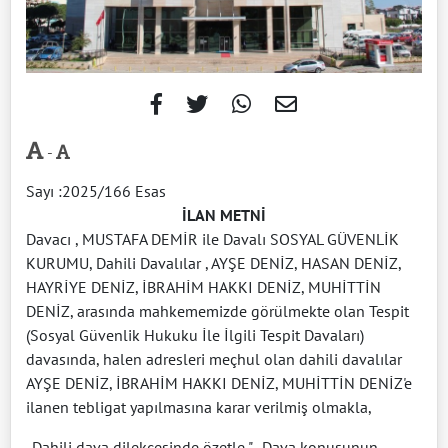
-
Sayı :2025/166 Esas
İLAN METNİ
Davacı , MUSTAFA DEMİR ile Davalı SOSYAL GÜVENLİK
KURUMU, Dahili Davalılar , AYŞE DENİZ, HASAN DENİZ,
HAYRİYE DENİZ, İBRAHİM HAKKI DENİZ, MUHİTTİN
DENİZ, arasında mahkememizde görülmekte olan Tespit
(Sosyal Güvenlik Hukuku İle İlgili Tespit Davaları)
davasında, halen adresleri meçhul olan dahili davalılar
AYŞE DENİZ, İBRAHİM HAKKI DENİZ, MUHİTTİN DENİZ'e
ilanen tebligat yapılmasına karar verilmiş olmakla,
-Dahili dava dilekçesinde özetle "...Dava konusunun