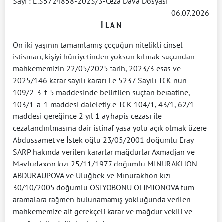
Sayı : E.35724858-2023/3-Ceza Dava Dosyası
06.07.2026
İ L A N
On iki yaşının tamamlamış çoçuğun nitelikli cinsel
istismarı, kişiyi hürriyetinden yoksun kılmak suçundan
mahkememizin 22/05/2025 tarih, 2023/3 esas ve
2025/146 karar sayılı kararı ile 5237 Sayılı TCK nun
109/2-3-f-5 maddesinde belirtilen suçtan beraatine,
103/1-a-1 maddesi daleletiyle TCK 104/1, 43/1, 62/1
maddesi gereğince 2 yıl 1 ay hapis cezası ile
cezalandırılmasına dair istinaf yasa yolu açık olmak üzere
Abdussamet ve İstek oğlu 23/05/2001 doğumlu Eray
SARP hakında verilen kararlar mağdurlar Axmadjan ve
Mavludaxon kızı 25/11/1977 doğumlu MINURAKHON
ABDURAUPOVA ve Uluğbek ve Mınurakhon kızı
30/10/2005 doğumlu OSIYOBONU OLIMJONOVA tüm
aramalara rağmen bulunamamış yokluğunda verilen
mahkememize ait gerekçeli karar ve mağdur vekili ve