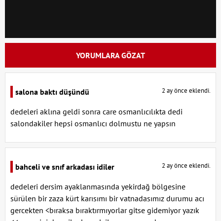
YORUMLARA GÖZAT
2 ay önce eklendi.
salona baktı düşündü
dedeleri aklına geldi sonra care osmanlıcılıkta dedi
salondakiler hepsi osmanlıcı dolmustu ne yapsın
2 ay önce eklendi.
bahceli ve snıf arkadası idiler
dedeleri dersim ayaklanmasında yekirdağ bölgesine
sürülen bir zaza kürt karısımı bir vatnadasımız durumu acı
gercekten <bıraksa bıraktırmıyorlar gitse gidemiyor yazık