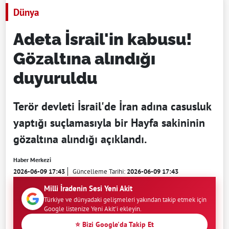
Dünya
Adeta İsrail'in kabusu!
Gözaltına alındığı
duyuruldu
Terör devleti İsrail'de İran adına casusluk
yaptığı suçlamasıyla bir Hayfa sakininin
gözaltına alındığı açıklandı.
Haber Merkezi
2026-06-09 17:43
Güncelleme Tarihi:
2026-06-09 17:43
Milli İradenin Sesi Yeni Akit
Türkiye ve dünyadaki gelişmeleri yakından takip etmek için
Google listenize Yeni Akit'i ekleyin.
⭐ Bizi Google'da Takip Et