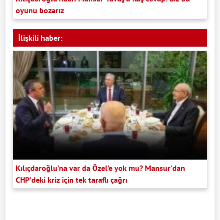
oyunu bozarız
İlişkili haber:
Kılıçdaroğlu’na var da Özel’e yok mu? Mansur’dan
CHP’deki kriz için tek taraflı çağrı