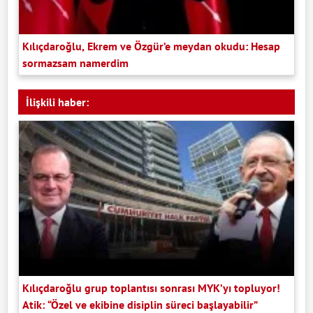
Kılıçdaroğlu, Ekrem ve Özgür’e meydan okudu: Hesap
sormazsam namerdim
İlişkili haber:
Kılıçdaroğlu grup toplantısı sonrası MYK’yı topluyor!
Atik: “Özel ve ekibine disiplin süreci başlayabilir”