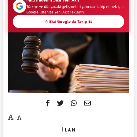
Türkiye ve dünyadaki gelişmeleri yakından takip etmek için
Google listenize Yeni Akit'i ekleyin.
⭐ Bizi Google'da Takip Et
-
İ L A N