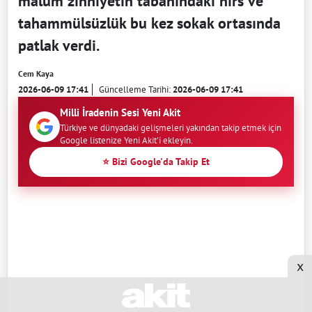
malum zihniyetin tabanındaki hırs ve
tahammülsüzlük bu kez sokak ortasında
patlak verdi.
Cem Kaya
2026-06-09 17:41
Güncelleme Tarihi:
2026-06-09 17:41
Milli İradenin Sesi Yeni Akit
Türkiye ve dünyadaki gelişmeleri yakından takip etmek için
Google listenize Yeni Akit'i ekleyin.
⭐ Bizi Google'da Takip Et
x