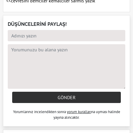
<<cevresini demciler kemalciler sarmıs yazık
DÜŞÜNCELERİNİ PAYLAŞ!
GÖNDER
Yorumlarınız incelendikten sonra
yorum kuralları
na uyması halinde
yayına alıncaktır.