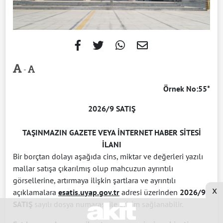
-
Örnek No:55*
2026/9 SATIŞ
TAŞINMAZIN GAZETE VEYA İNTERNET HABER SİTESİ
İLANI
Bir borçtan dolayı aşağıda cins, miktar ve değerleri yazılı
mallar satışa çıkarılmış olup mahcuzun ayrıntılı
görsellerine, artırmaya ilişkin şartlara ve ayrıntılı
x
açıklamalara
esatis.uyap.gov.tr
adresi üzerinden
2026/9
SATIŞ
sayılı dosya numarası ile erişim sağlanabilir.