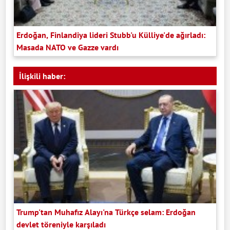
Erdoğan, Finlandiya lideri Stubb'u Külliye'de ağırladı:
Masada NATO ve Gazze vardı
İlişkili haber:
Trump'tan Muhafız Alayı'na Türkçe selam: Erdoğan
devlet töreniyle karşıladı