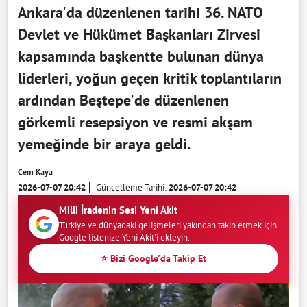
Ankara'da düzenlenen tarihi 36. NATO
Devlet ve Hükümet Başkanları Zirvesi
kapsamında başkentte bulunan dünya
liderleri, yoğun geçen kritik toplantıların
ardından Beştepe'de düzenlenen
görkemli resepsiyon ve resmi akşam
yemeğinde bir araya geldi.
Cem Kaya
2026-07-07 20:42
Güncelleme Tarihi:
2026-07-07 20:42
Milli İradenin Sesi Yeni Akit
Türkiye ve dünyadaki gelişmeleri yakından takip etmek için
Google listenize Yeni Akit'i ekleyin.
⭐ Bizi Google'da Takip Et