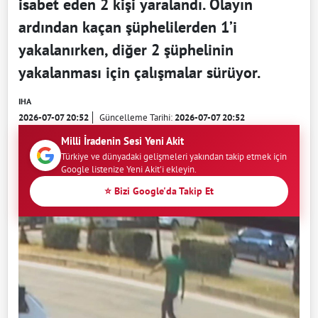
isabet eden 2 kişi yaralandı. Olayın
ardından kaçan şüphelilerden 1’i
yakalanırken, diğer 2 şüphelinin
yakalanması için çalışmalar sürüyor.
IHA
2026-07-07 20:52
Güncelleme Tarihi:
2026-07-07 20:52
Milli İradenin Sesi Yeni Akit
Türkiye ve dünyadaki gelişmeleri yakından takip etmek için
Google listenize Yeni Akit'i ekleyin.
⭐ Bizi Google'da Takip Et