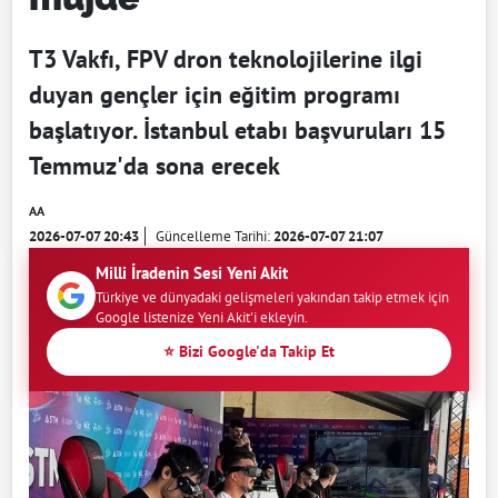
T3 Vakfı, FPV dron teknolojilerine ilgi
duyan gençler için eğitim programı
başlatıyor. İstanbul etabı başvuruları 15
Temmuz'da sona erecek
AA
2026-07-07 20:43
Güncelleme Tarihi:
2026-07-07 21:07
Milli İradenin Sesi Yeni Akit
Türkiye ve dünyadaki gelişmeleri yakından takip etmek için
Google listenize Yeni Akit'i ekleyin.
⭐ Bizi Google'da Takip Et