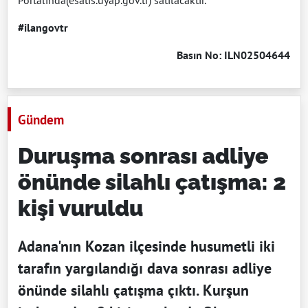
Portalında(esatis.uyap.gov.tr) satılacaktır.
#ilangovtr
Basın No: ILN02504644
Gündem
Duruşma sonrası adliye
önünde silahlı çatışma: 2
kişi vuruldu
Adana'nın Kozan ilçesinde husumetli iki
tarafın yargılandığı dava sonrası adliye
önünde silahlı çatışma çıktı. Kurşun