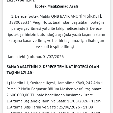
2025/766 TLMT.
İpotek MalikiSanad Asafi
1. Derece İpotek Maliki QNB BANK ANONİM ŞİRKETİ,
3880023334 Vergi Nolu, tarafından başlatılan ipoteğin
paraya çevrilmesi yolu ile takip neticesinde 2. Derece
ipotek şerhinizin bulunduğu aşağıda yazılı taşınmazların
satışına karar verilmiş ve her bir taşınmaz için ihale gün
ve saati tespit edilmiştir.
İlanen tebliğ olunur. 01/07/2026
SANAD ASAFİ'NİN 2. DERECE TEMİNAT İPOTEĞİ OLAN
TAŞINMAZLAR :
1)
Mardin İli, Kızıltepe İlçesi, Harabilme Köyü, 242 Ada 1
Parsel 2 No’lu Bağımsız Bölüm Mesken vasıflı taşınmaz
2.600.000,00 TL ihale bedelinden başlamak üzere
1. Artırma Başlangıç Tarihi ve Saati: 18/08/2026 - 11:09
1. Artırma Bitiş Tarihi ve Saati : 25/08/2026 - 11:09