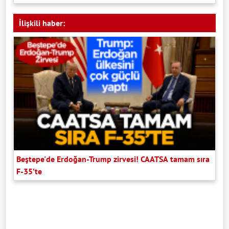
İlişkili haber:
Beştepe'de Erdoğan-Trump zirvesi! CAATSA tamam sıra
F-35’te